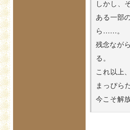
しかし、
ある一部
ら……。
残念なが
る。
これ以上
まっぴら
今こそ解