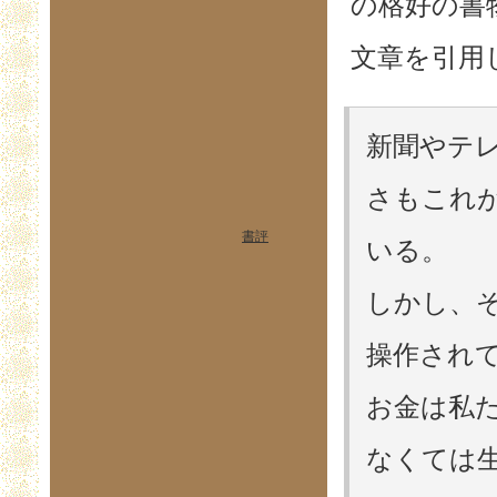
の格好の書
文章を引用
新聞やテ
さもこれ
書評
いる。
しかし、
操作され
お金は私
なくては