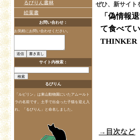
るびりん書林
ぜひ、新サイト
絵葉書
「偽情報退
お問い合わせ：
て食べて
お気軽にお問い合わせください。
THINKE
サイト内検索：
るびりん
「ルビリン」は東山動物園にいたアムールト
ラの名前です。土手で出会った子猫を迎え入
れ、「るびりん」と命名しました。
→目次など