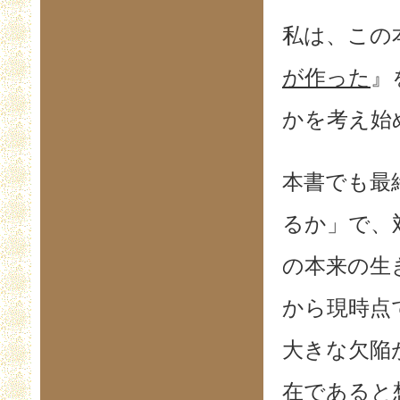
私は、この
が作った
』
かを考え始
本書でも最
るか」で、
の本来の生
から現時点
大きな欠陥
在であると