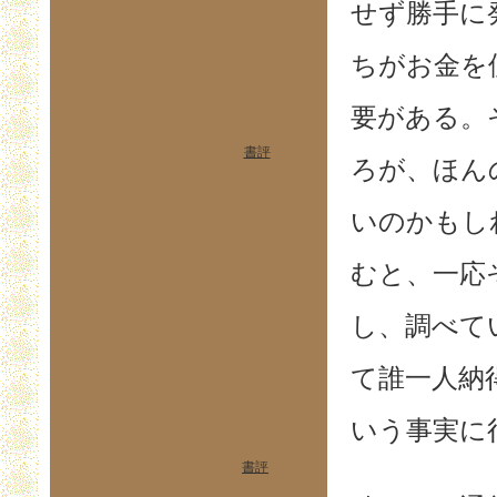
せず勝手に
ちがお金を
要がある。
書評
ろが、ほん
いのかもし
むと、一応
し、調べて
て誰一人納
いう事実に
書評