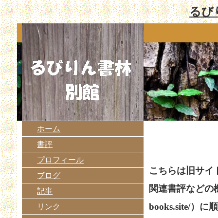
るび
ホーム
書評
プロフィール
こちらは旧サイ
ブログ
関連書評などの
記事
books.site
リンク