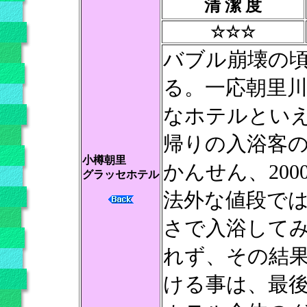
清 潔 度
☆☆☆
バブル崩壊の
る。一応朝里
なホテルとい
帰りの入浴客
小樽朝里
かんせん、20
グラッセホテル
法外な値段で
さで入浴してみ
れず、その結果
ける事は、最