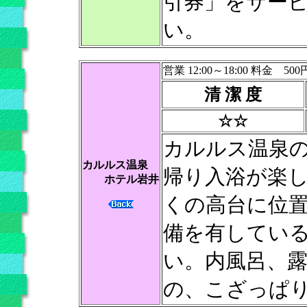
引券」をサー
い。
営業 12:00～18:00 料金 500
清 潔 度
☆☆
カルルス温泉
カルルス温泉
帰り入浴が楽
ホテル岩井
くの高台に位
備を有してい
い。内風呂、
の、こざっぱ