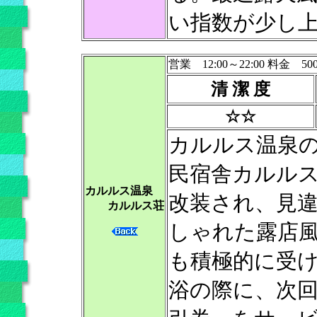
い指数が少し
営業 12:00～22:00 料金 50
清 潔 度
☆☆
カルルス温泉
民宿舎カルル
カルルス温泉
改装され、見
カルルス荘
しゃれた露店
も積極的に受
浴の際に、次