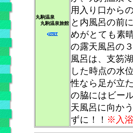
用入り口から
丸駒温泉
と内風呂の前
丸駒温泉旅館
めがとても素
の露天風呂の
風呂は、支笏
した時点の水位
性なら足が立
の脇にはビー
天風呂に向か
ずに！！
※入浴