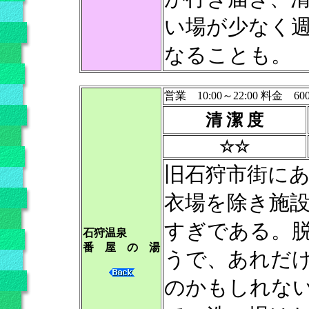
い場が少なく
なることも。
営業 10:00～22:00 料金 60
清 潔 度
☆☆
旧石狩市街に
衣場を除き施
すぎである。
石狩温泉
番 屋 の 湯
うで、あれだ
のかもしれな