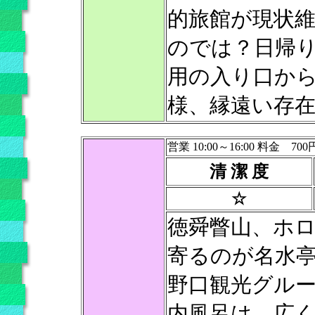
的旅館が現状
のでは？日帰
用の入り口か
様、縁遠い存
営業 10:00～16:00 料金 700
清 潔 度
☆
徳舜瞥山、ホ
寄るのが名水
野口観光グル
内風呂は、広