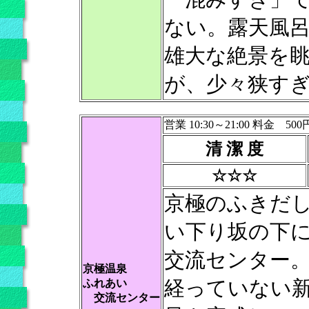
ない。露天風
雄大な絶景を
が、少々狭すぎ
営業 10:30～21:00 料金 500
清 潔 度
☆☆☆
京極のふきだ
い下り坂の下
交流センター
京極温泉
経っていない
ふれあい
交流センター