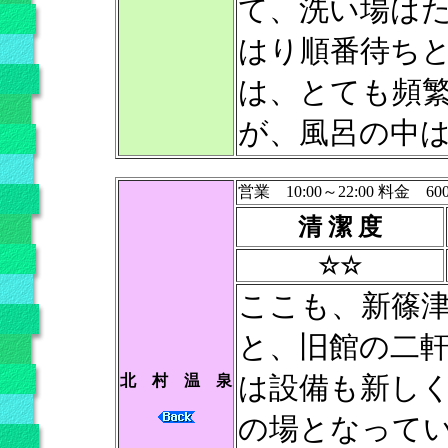
て、洗い場は
はり順番待ち
は、とても頻
が、風呂の中
営業 10:00～22:00 料金 60
清 潔 度
☆☆
ここも、新篠
と、旧館の二
は設備も新しく
北 村 温 泉
の場となってい