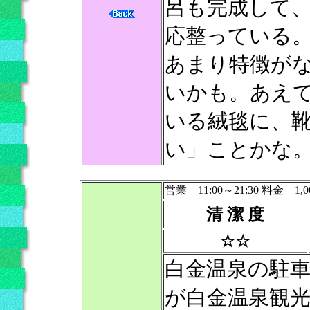
呂も完成して
応整っている
あまり特徴が
いかも。あえ
いる絨毯に、
い」ことかな
営業 11:00～21:30 料金 1,0
清 潔 度
☆☆
白金温泉の駐
が白金温泉観