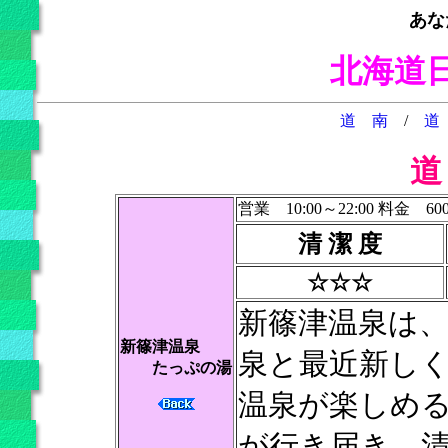
あな
北海道
道 南
/
道
道
営業 10:00～22:00 料金 60
清 潔 度
☆☆☆
新篠津温泉は
新篠津温泉
泉と最近新し
たっぷの湯
温泉が楽しめ
が行き届き、