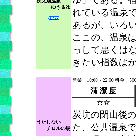
秩父別温泉
ゆう＆ゆ
れている温泉
あるが、いろ
ここの、温泉
っして悪くは
きたい指数は
営業 10:00～22:00 料金 50
清 潔 度
☆☆
炭坑の閉山後
うたしない
た、公共温泉
チロルの湯