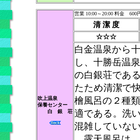
営業 10:00～20:00 料金 600
清 潔 度
☆☆☆
白金温泉から
し、十勝岳温
の白銀荘であ
たため清潔で
檜風呂の２種
吹上温泉
保養センター
適である。洗
白 銀 荘
混雑していな
露天風呂は、