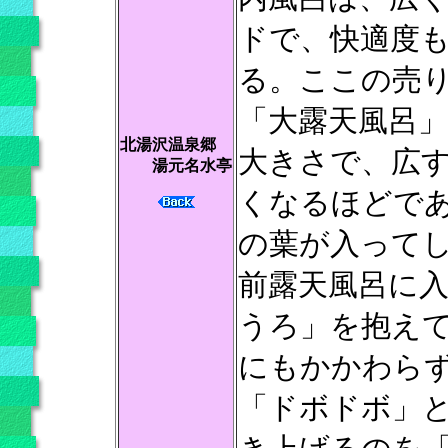
ドで、快適度
る。ここの売
「大露天風呂
北湯沢温泉郷
大きさで、広
湯元名水亭
くなるほどで
の葉が入って
前露天風呂に
うろ」を抱え
にもかかわら
「ドボドボ」