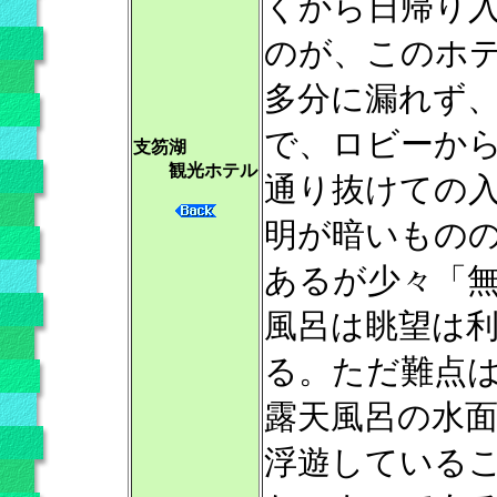
くから日帰り
のが、このホ
多分に漏れず
で、ロビーか
支笏湖
観光ホテル
通り抜けての
明が暗いもの
あるが少々「
風呂は眺望は
る。ただ難点
露天風呂の水
浮遊している