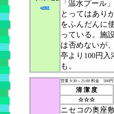
「温水プール
とってはあり
をふんだんに
っている。施
は否めないが
亭より100円
も。
営業 9:30～21:00 料金 500円
清 潔 度
☆☆☆
ニセコの奥座