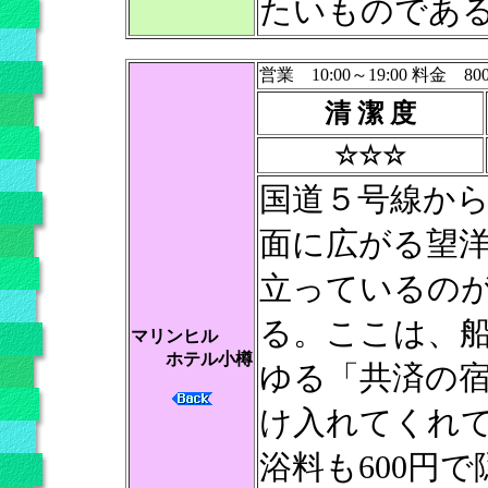
たいものであ
営業 10:00～19:00 料金 80
清 潔 度
☆☆☆
国道５号線か
面に広がる望
立っているの
る。ここは、
マリンヒル
ホテル小樽
ゆる「共済の
け入れてくれ
浴料も600円