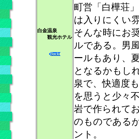
町営「白樺荘
は入りにくい雰囲
そんな時にお
白金温泉
観光ホテル
ルである。男
ールもあり、
となるかもし
泉で、快適度も
を思うと少々
岩で作られて
のものである
ント。