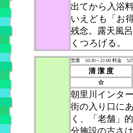
出てから入浴料
いえども「お
残念。露天風
くつろげる。
営業 10:30～21:00 料金 52
清 潔 度
☆
朝里川インタ
街の入り口に
く、「老舗」
分施設の古さ