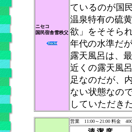
ているのが国
温泉特有の硫
ニセコ
欲」をそそられ
国民宿舎雪秩父
年代の水準だ
露天風呂は、
近くの露天風
足なのだが、
ない状態なの
していただき
営業 11:00～21:00 料金 40
清 潔 度