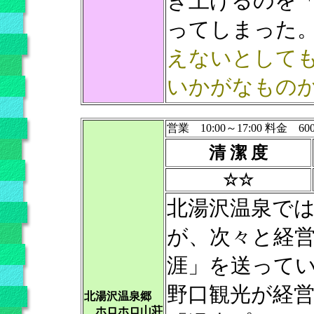
き上げるのを
ってしまった
えないとして
いかがなものか
営業 10:00～17:00 料金 60
清 潔 度
☆☆
北湯沢温泉で
が、次々と経
涯」を送って
野口観光が経
北湯沢温泉郷
ホロホロ山荘