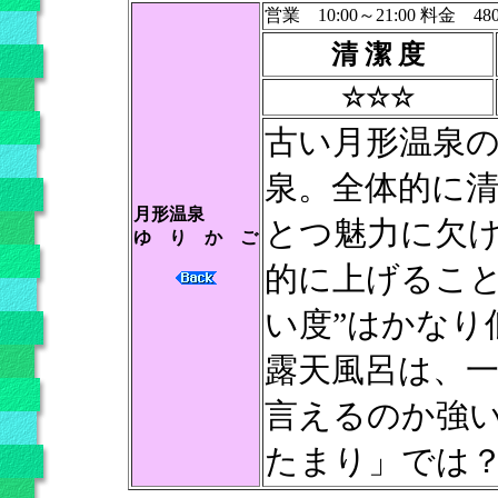
営業 10:00～21:00 料金 48
清 潔 度
☆☆☆
古い月形温泉
泉。全体的に
月形温泉
とつ魅力に欠
ゆ り か ご
的に上げること
い度”はかなり
露天風呂は、
言えるのか強
たまり」では