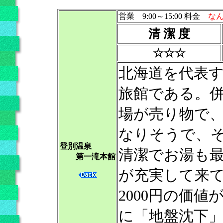
営業 9:00～15:00 料金
なん
清 潔 度
☆☆☆
北海道を代表
旅館である。併
場が売り物で
なりそうで、
登別温泉
清潔でお湯も
第一滝本館
が充実して来
2000円の価
に「地盤沈下