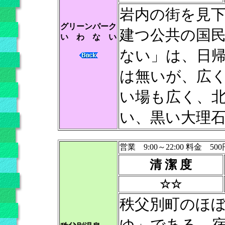
岩内の街を見
グリーンパーク
建つ公共の国民
い わ な い
ない」は、日
は無いが、広
い場も広く、
い、黒い大理
営業 9:00～22:00 料金 500
清 潔 度
☆☆
秩父別町のほ
ゆ」である。