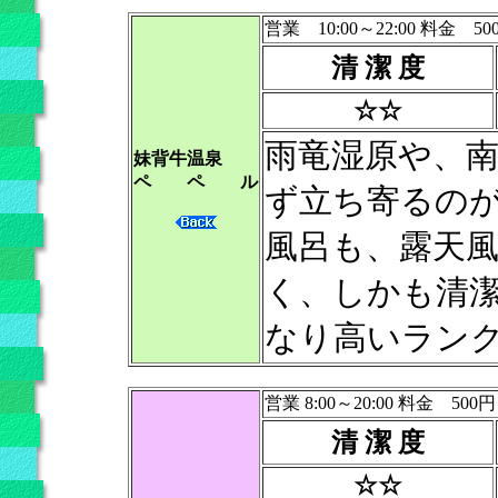
営業 10:00～22:00 料金 50
清 潔 度
☆☆
雨竜湿原や、
妹背牛温泉
ペ ペ ル
ず立ち寄るの
風呂も、露天
く、しかも清
なり高いラン
営業 8:00～20:00 料金 500円
清 潔 度
☆☆