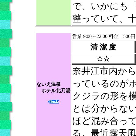
で、いかにも
整っていて、
営業 9:00～22:00 料金 500円
清 潔 度
☆☆
奈井江市内か
っているのが
ないえ温泉
ホテル北乃湯
クジラの形を
とは分からな
ほど混み合っ
る。最近露天