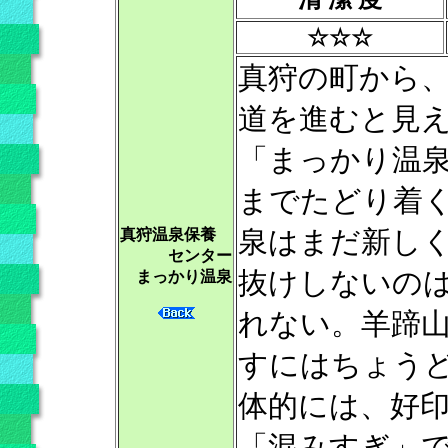
☆☆☆
真狩の町から
道を進むと見
「まっかり温
までたどり着
泉はまだ新し
真狩温泉保養
センター
抜けしないの
まっかり温泉
れない。羊蹄
すにはちょう
体的には、好
「混みすぎ」