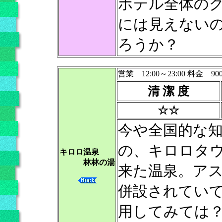
ホテル全体の
には見えない
ろうか？
営業 12:00～23:00 料金 90
清 潔 度
☆☆
今や全国的な
の、キロロタ
キロロ温泉
林林の湯
来た温泉。ア
併設されてい
用してみては