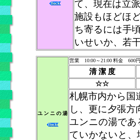
て、現在は立
施設もほどほ
ち寄るには手
いせいか、若
営業 10:00～21:00 料金 600
清 潔 度
☆☆
札幌市内から国道
し、更に夕張方
ユ ン ニ の 湯
ユンニの湯であ
ていかないと、