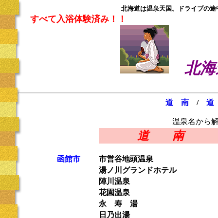
北海道は温泉天国。ドライブの途
すべて入浴体験済み！！
北海
道 南
/
道
温泉名から
道 南
函館市
市営谷地頭温泉
湯ノ川グランドホテル
陣川温泉
花園温泉
永 寿 湯
日乃出湯