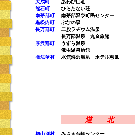
大成町
あわび山荘
熊石町
ひらたない荘
南茅部町
南茅部温泉町民センター
黒松内町
ぶなの森
長万部町
二股ラヂウム温泉
長万部温泉 丸金旅館
厚沢部町
うずら温泉
俄虫温泉旅館
椴法華村
水無海浜温泉 ホテル恵風
道 北
初山別村
みさき台岬センター