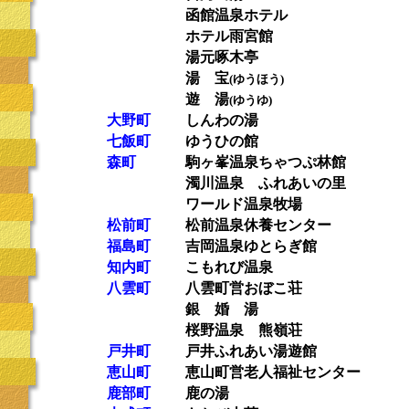
函館温泉ホテル
ホテル雨宮館
湯元啄木亭
湯 宝
(ゆうほう)
遊 湯
(ゆうゆ)
大野町
しんわの湯
七飯町
ゆうひの館
森町
駒ヶ峯温泉ちゃつぷ林館
濁川温泉 ふれあいの里
ワールド温泉牧場
松前町
松前温泉休養センター
福島町
吉岡温泉ゆとらぎ館
知内町
こもれび温泉
八雲町
八雲町営おぼこ荘
銀 婚 湯
桜野温泉 熊嶺荘
戸井町
戸井ふれあい湯遊館
恵山町
恵山町営老人福祉センター
鹿部町
鹿の湯