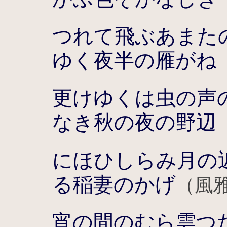
つれて飛ぶあまた
ゆく夜半の雁がね
更けゆくは虫の声
なき秋の夜の野辺
にほひしらみ月の
る稲妻のかげ
（風
宵の間のむら雲つ