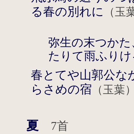
る春の別れに
（玉
弥生の末つかた
たりて雨ふりけ
春とてや山郭公な
らさめの宿
（玉葉
夏
7首