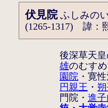
伏見院
ふしみのい
(1265-1317) 諱
後深草天皇
雄
のむすめ
園院
・寛性
円親王
・
朔
門院・
進子