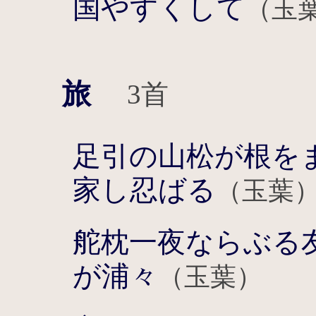
国やすくして
（玉
旅
3首
足引の山松が根を
家し忍ばる
（玉葉
舵枕一夜ならぶる
が浦々
（玉葉）