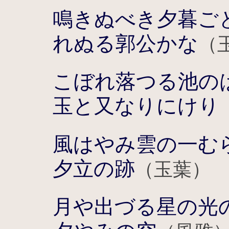
鳴きぬべき夕暮ご
れぬる郭公かな
（
こぼれ落つる池の
玉と又なりにけり
風はやみ雲の一む
夕立の跡
（玉葉）
月や出づる星の光