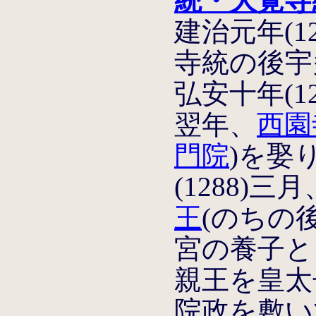
統・大覚寺
建治元年(1
寺統の後宇
弘安十年(1
翌年、
西園
門院
)を娶
(1288)
王
(のちの
宮の養子と
親王を皇太
院政を敷い