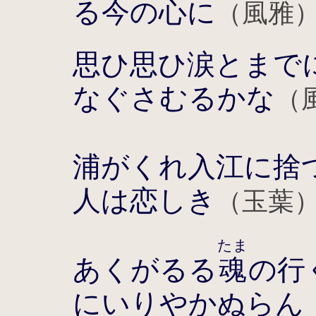
る今の心に
（風雅
思ひ思ひ涙とまで
なぐさむるかな
（
浦がくれ入江に捨
人は恋しき
（玉葉
たま
あくがるる
魂
の行
にいりやかぬらん