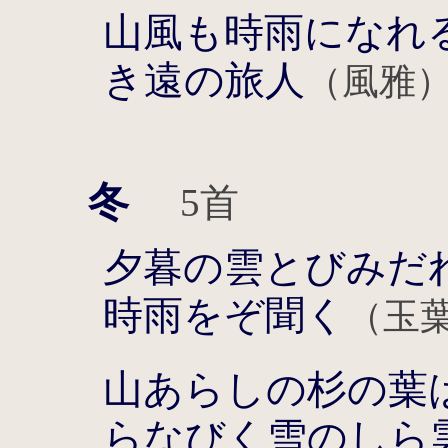
山風も時雨になれ
き遠の旅人
（風雅
冬
5首
夕暮の雲とびみだ
時雨をぞ聞く
（玉
山あらしの杉の葉
らなびく雪のしら