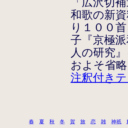
「広沢切補
和歌の新資
り１００首
子『京極派
人の研究』
およそ省略
注釈付きテ
春
夏
秋
冬
賀
旅
恋
雑
神祇