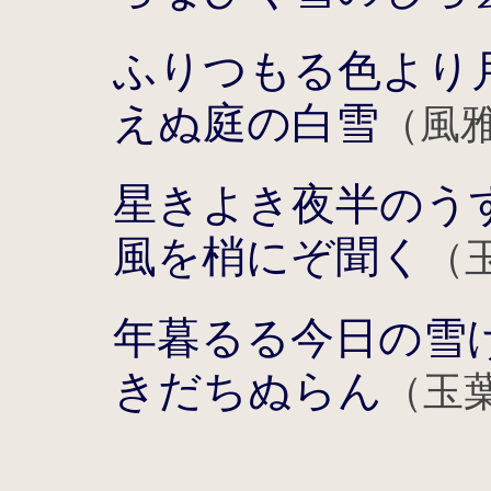
ふりつもる色より
えぬ庭の白雪
（風
星きよき夜半のう
風を梢にぞ聞く
（
年暮るる今日の雪
きだちぬらん
（玉