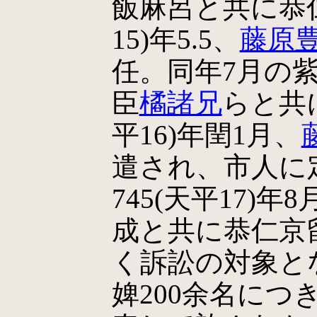
飯麻呂と共に恭仁
15)年5.5、
藤原
任。同年7月の
臣
橘諸兄
らと共
平16)年閏1月、
遣され、市人に
745(天平17)
成と共に恭仁京
く訴訟の対象と
婢200余名に