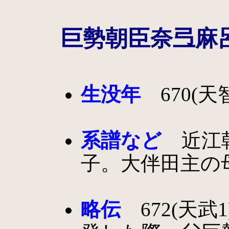
巨勢朝臣奈弖麻
生没年
670(天智
系譜など
近江朝
子。大伴田主の
略伝
672(天武