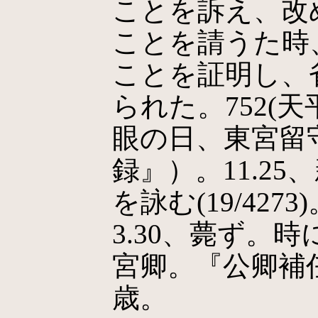
ことを訴え、改
ことを請うた時
ことを証明し、
られた。752(天
眼の日、東宮留
録』）。11.2
を詠む(19/4273
3.30、薨ず。
宮卿。『公卿補
歳。