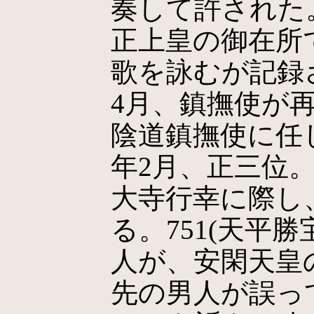
奏して許された。7
正上皇の御在所
歌を詠むが記録さ
4月、鎮撫使が
陰道鎮撫使に任じら
年2月、正三位。7
大寺行幸に際し
る。751(天平勝
人が、安閑天皇
先の男人が誤っ