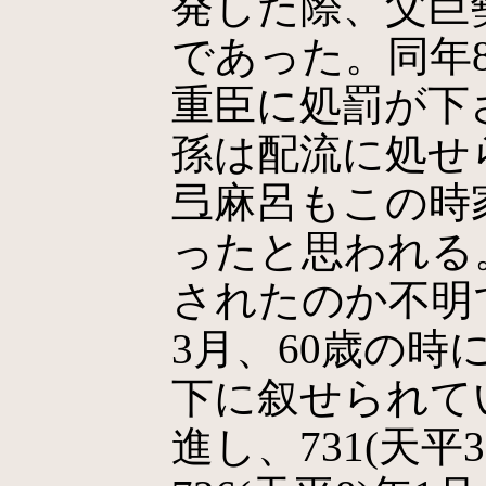
発した際、父巨
であった。同年
重臣に処罰が下
孫は配流に処せ
弖麻呂もこの時
ったと思われる
されたのか不明で
3月、60歳の時
下に叙せられて
進し、731(天平