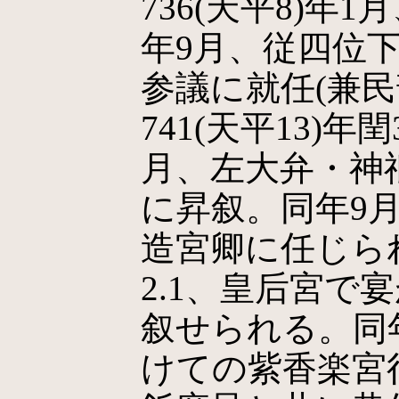
736(天平8)年1
年9月、従四位下。
参議に就任(兼民
741(天平13)
月、左大弁・神
に昇叙。同年9
造宮卿に任じられる
2.1、皇后宮で
叙せられる。同
けての紫香楽宮