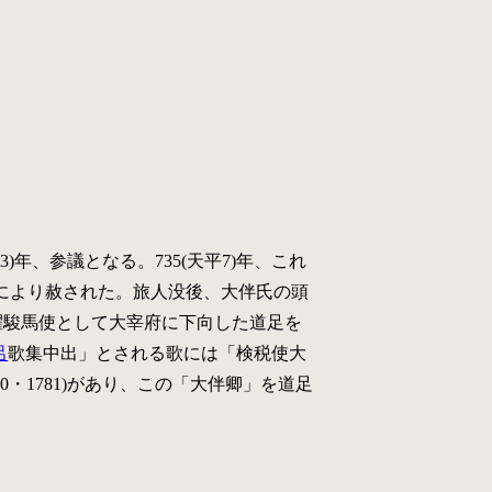
。
)年、参議となる。735(天平7)年、これ
により赦された。旅人没後、大伴氏の頭
、擢駿馬使として大宰府に下向した道足を
呂
歌集中出」とされる歌には「検税使大
780・1781)があり、この「大伴卿」を道足