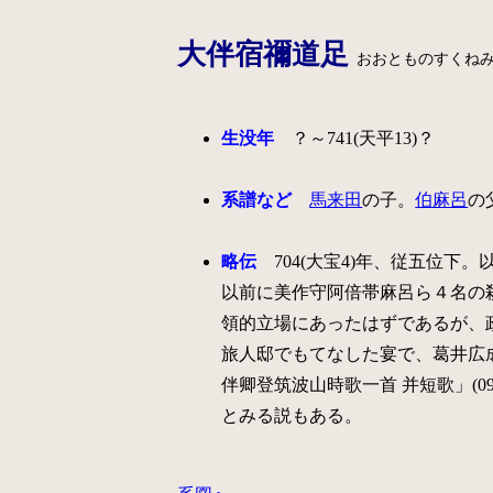
大伴宿禰道足
おおとものすくね
生没年
？～741(天平13)？
系譜など
馬来田
の子。
伯麻呂
の
略伝
704(大宝4)年、従五位下。
以前に美作守阿倍帯麻呂ら４名の
領的立場にあったはずであるが、政
旅人邸でもてなした宴で、葛井広成が
伴卿登筑波山時歌一首 并短歌」(09/
とみる説もある。