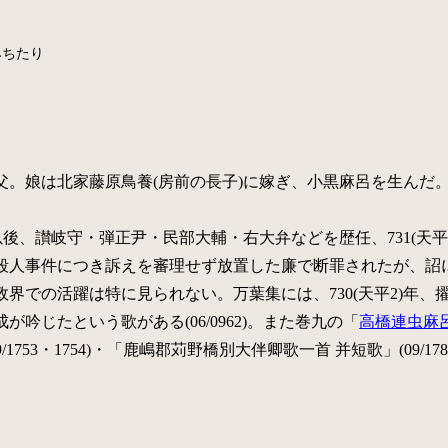
みちたり
父。娘は北家藤原鳥養(房前の長子)に嫁ぎ、小黒麻呂を生んだ
以後、讃岐守・弾正尹・民部大輔・右大弁などを歴任、731(天平3
殺人事件につき訴えを審理せず放置した廉で断罪されたが、詔
界での活躍は特に見られない。万葉集には、730(天平2)年
吟じたという歌がある(06/0962)。また巻九の「
高橋連虫麻
1753・1754)・「鹿嶋郡苅野橋別大伴卿歌一首 并短歌」(09/1