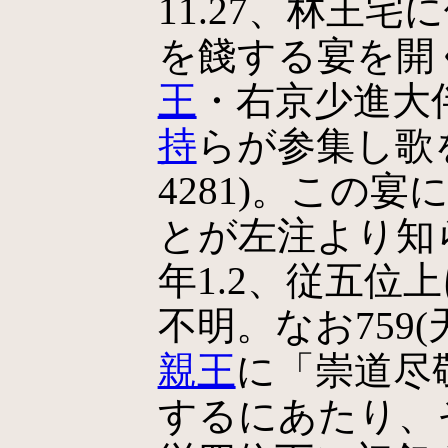
11.27、林王宅
を餞する宴を開
王
・右京少進大
持
らが参集し歌を詠
4281)。この宴
とが左注より知ら
年1.2、従五位
不明。なお759(天
親王
に「崇道尽
するにあたり、