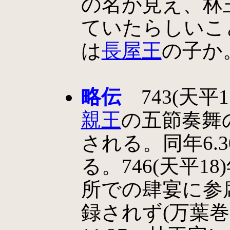
の名が見え、林
ていたらしいこ
は
長屋王
の子か
略伝
743(天平1
親王
の五節奏舞
される。同年6.
る。746(天平18
所での肆宴に参
録されず(万葉巻1