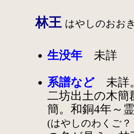
林王
はやしのおお
生没年
未詳
系譜など
未詳。
二坊出土の木簡
簡。和銅4年～霊
(はやしのわくご？