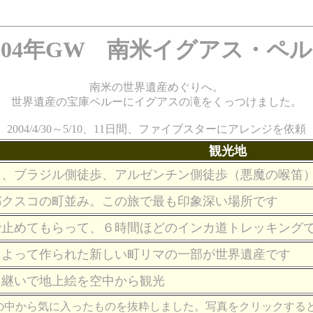
004年GW 南米イグアス・ペ
南米の世界遺産めぐりへ。
世界遺産の宝庫ペルーにイグアスの滝をくっつけました。
2004/4/30～5/10、11日間、ファイブスターにアレンジを依頼
観光地
ト、ブラジル側徒歩、アルゼンチン側徒歩（悪魔の喉笛
都クスコの町並み。この旅で最も印象深い場所です
で止めてもらって、６時間ほどのインカ道トレッキング
によって作られた新しい町リマの一部が世界遺産です
り継いで地上絵を空中から観光
の中から気に入ったものを抜粋しました。写真をクリックする