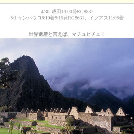
4/30: 成田19:00発RG8837
5/1 サンパウロ6:10着8:15発RG8631、イグアス11:05着
世界遺産と言えば、マチュピチュ！