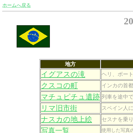
ホームへ戻る
2
地方
イグアスの滝
ヘリ、ボー
クスコの町
インカの首
マチュピチュ遺跡
列車を途中
リマ旧市街
スペイン人
ナスカの地上絵
セスナを乗
写真一覧
使用した写真