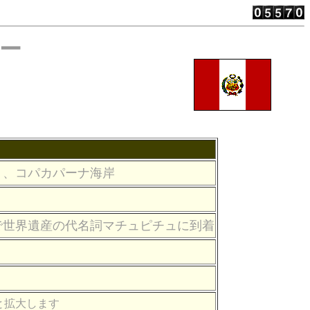
ルー
）、コパカパーナ海岸
で世界遺産の代名詞マチュピチュに到着
と拡大します