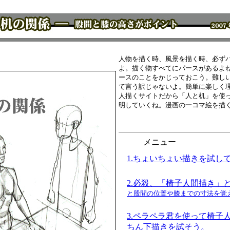
人物を描く時、風景を描く時、必ず
よ。描く物すべてにパースがあるよ
ースのことをかじっておこう。難し
て言う訳じゃないよ。簡単に楽しく
人描くサイトだから「人と机」を使
明していくね。漫画の一コマ絵を描
メニュー
1.ちょいちょい描きを試し
2.必殺、「椅子人間描き」
と股間の位置や膝までの寸法を覚
3.ペラペラ君を使って椅子
ちん下描きを試そう。