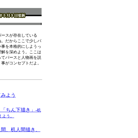
パースが存在している
ね。だからここで少しパ
い事を本格的にしようっ
理解を深めよう。ここは
ってパースと人物画を説
く事がコンセプトだよ。
てみよう
と「ちん下描き」-
机
えよう。
人間、机人間描き、