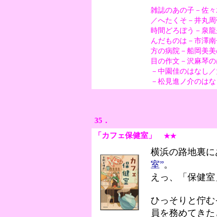
雑誌のあの子－佐々
／へたくそ－井丸周
時間どろぼう－泉龍
んだものは－市澤南
方の病院－船岡美美
目の作文－沢麻琴の
－中園佳のはなし／
－松見進ノ介のはな
35．
「カフェ保健室
」
★★
横浜の路地裏に
室”
。
えっ、「保健室
ひっそりと佇む
員を務めてきた