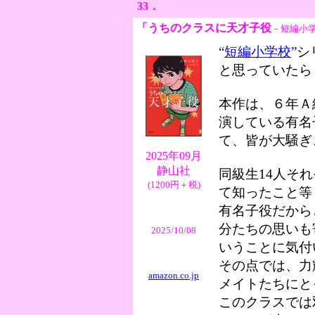
33．
「うちのクラスに天才子役
－短編小学
“
短編小学校
”
シ
と思っていた
本作は、６年Ａ
演している有名
て、皆が大騒ぎ
2025年09月
静山社
同級生14人そ
(1200円＋税)
て知ったこと等
有名子役だから
分たちの思いも
2025/10/08
いうことに気付
その点では、力
amazon.co.jp
メイトたちにと
このクラスでは