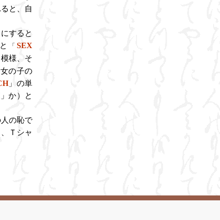
れると、自
にすると
と
SEX
「
ト模様、そ
）、女の子の
CH
」の単
H」か）と
人の恥で
て、Ｔシャ