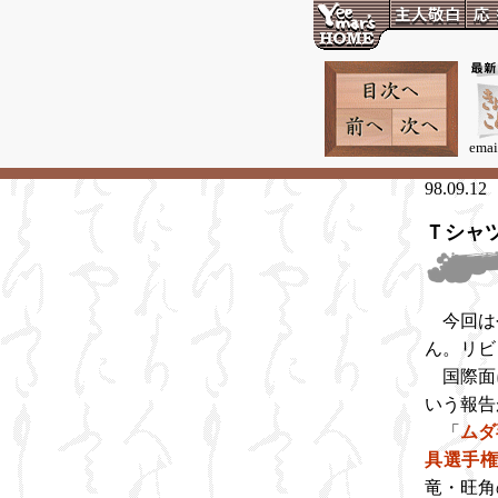
emai
98.09.12
Ｔシャ
今回は
ん。リビ
国際面
いう報告
「
ムダ
具選手
竜・旺角