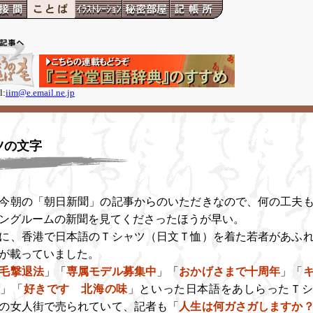
l:
iim@e.email.ne.jp
ツの文字
今朝の「朝日新聞」の記事からのいただきなので、何の工夫も
ングルームの新聞を見てくださったほうが早い。
に、香港で日本語のＴシャツ（日文Ｔ恤）を着た若者があふれ
が載っていました。
毛撃退法
」「
専属モデル募集中
」「
おかげさまで十周年
」「
権
」「
好きです 北海の味
」といった日本語をあしらったＴシ
の女人街で売られていて、記者も「
人生は何ガさガしますか