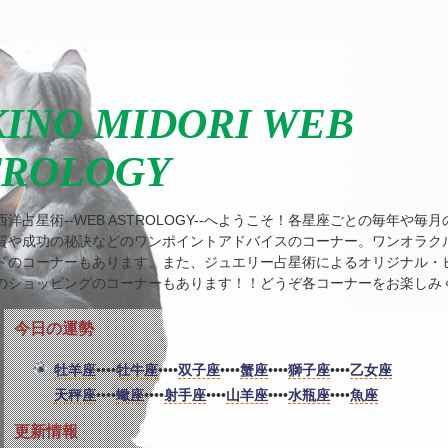
INO MIDORI WEB
TROLOGY
洋占星術--WEB ASTROLOGY--へようこそ！各星座ごとの毎年や毎
質や成功の秘訣などのワンポイントアドバイスのコーナー。ワンオラク
ドのコーナーもあります。また、ジュエリー占星術によるオリジナル・
のショッピングのコーナーもあります！！どうぞ各コーナーをお楽しみ
今日の運勢
牡羊座
••••
牡牛座
••••
双子座
••••
蟹座
••••
獅子座
••••
乙女座
天秤座
••••
蠍座
••••
射手座
••••
山羊座
••••
水瓶座
••••
魚座
更新情報