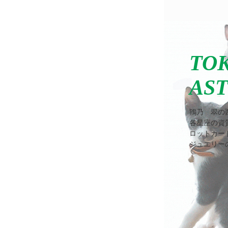
TOK
AS
鴇乃 翠の西
各星座の資
ロットカー
ジュエリー