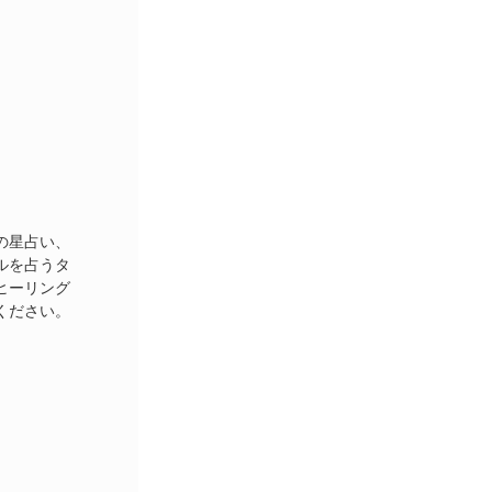
月の星占い、
ルを占うタ
ヒーリング
ください。