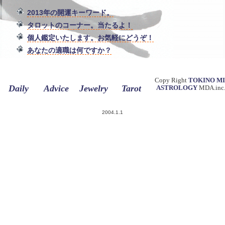
2013年の開運キーワード。
タロットのコーナー。当たるよ！
個人鑑定いたします。お気軽にどうぞ！
あなたの適職は何ですか？
Copy Right
TOKINO M
Daily
Advice
Jewelry
Tarot
ASTROLOGY
MDA.inc.
2004.1.1