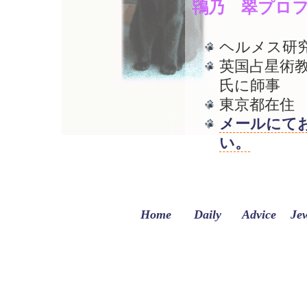
鴇乃 翠プロ
ヘルメス研
英国占星術
氏に師事
東京都在住
メールにて
い。
Home
Daily
Advice
Je