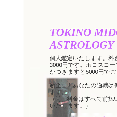
TOKINO MID
ASTROLOGY
個人鑑定いたします。料
3000円です。ホロスコ
がつきますと5000円で
新企画！あなたの適職は何
ます。
（尚、料金はすべて前払
いたします。）