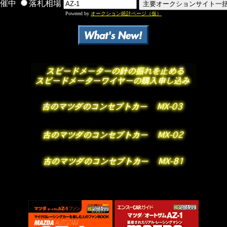
開催中
落札相場
Powered by
オークション統計ページ（仮）