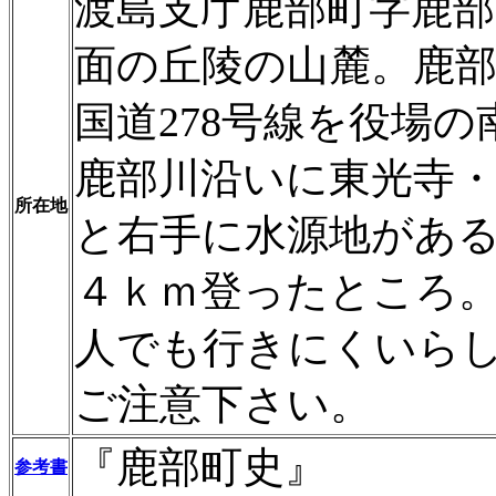
渡島支庁鹿部町字鹿部2
面の丘陵の山麓。鹿
国道278号線を役場の
鹿部川沿いに東光寺
所在地
と右手に水源地があ
４ｋｍ登ったところ
人でも行きにくいら
ご注意下さい。
『鹿部町史』
参考書