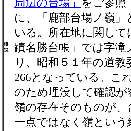
周辺の台場」
をご参照
に、「鹿部台場ノ嶺」
いる。所在地に関して
蹟名勝台帳」では字滝ノ
概
説
り、昭和５１年の道教
266となっている。こ
のため埋没して確認が
嶺の存在そのものが、
一点ではなく嶺という