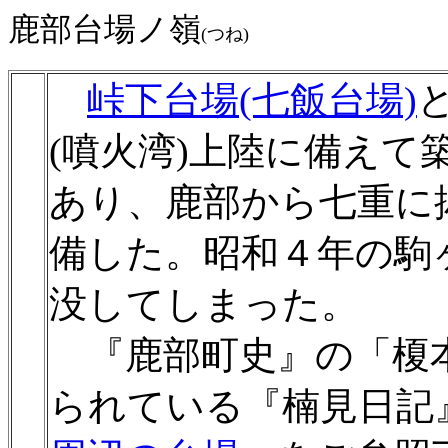
鹿部台場ノ嶺
(つね)
峠下台場(七飯台場)
(噴火湾)上陸に備え
あり、鹿部から七重に
備した。昭和４年の駒
没してしまった。
『鹿部町史』の「榎
られている『楠見日記