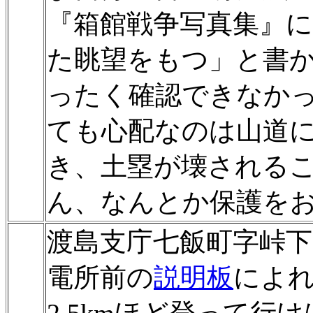
『箱館戦争写真集』
た眺望をもつ」と書
ったく確認できなか
ても心配なのは山道
き、土塁が壊される
ん、なんとか保護を
渡島支庁七飯町字峠下
電所前の
説明板
によ