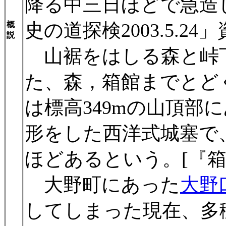
降る中三日ほどで急造
史の道探検2003.5.24
概
説
山裾をはしる森と峠
た、森，箱館までとど
は標高349mの山頂部に
形をした西洋式城塞で、
ほどあるという。[『箱
大野町にあった
大野
してしまった現在、多