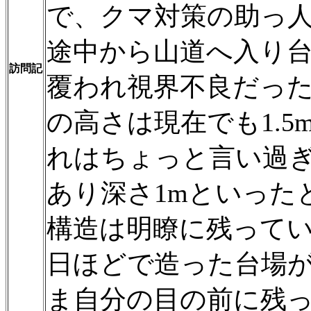
で、クマ対策の助っ
途中から山道へ入り
訪問記
覆われ視界不良だっ
の高さは現在でも1.
れはちょっと言い過
あり深さ1mといった
構造は明瞭に残って
日ほどで造った台場
ま自分の目の前に残