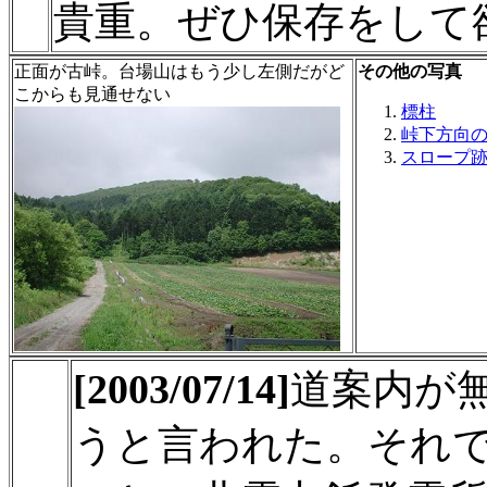
貴重。ぜひ保存をして
正面が古峠。台場山はもう少し左側だがど
その他の写真
こからも見通せない
標柱
峠下方向
スロープ
[2003/07/14]
道案内が
うと言われた。それ