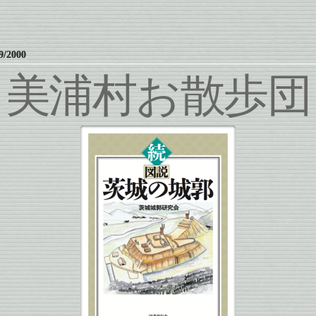
9/2000
美浦村お散歩団