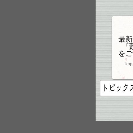
最新
『
をご
kop