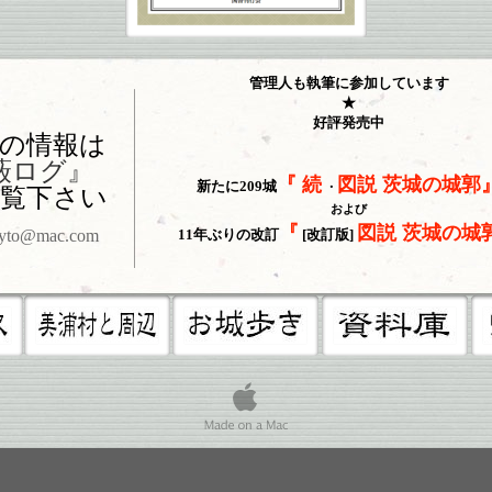
管理人も執筆に参加しています
★
好評発売中
の情報は
藪ログ』
『
続
図説 茨城の城郭
新たに209城
・
覧下さい
および
『
図説 茨城の城
yto@mac.com
11年ぶりの改訂
[改訂版]