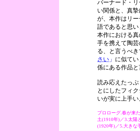
バーナード・リ
い関係と、真摯
が、本作はリー
語であると思い
本作における真
手を携えて陶芸
る、と言うべき
さい
」
に似てい
係にある作品と
読み応えたっぷ
とにしたフィク
いが実に上手い
プロローグ.春が来た(
土(1910年)／3.
(1920年)／5.大き