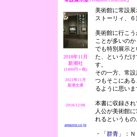
Permanent Collection
美術館に常設展
ストーリィ、６
美術館に行こう
ことが多いのか
でも特別展示と
た、というだけ
2018年11月
新潮社
す。
(1400円＋税)
その一方、常設
2021年11月
つもそこにある
新潮文庫
るように思いま
本書に収録され
2018/12/08
人公が美術館に
れるというもの
amazon.co.jp
・
「群青」
：Ｎ