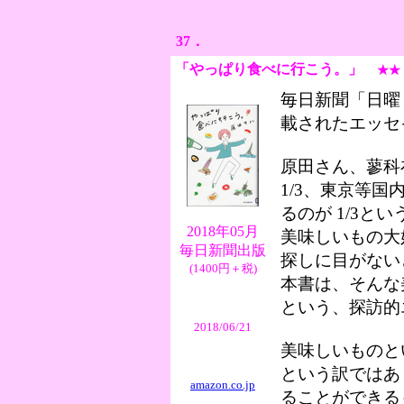
37．
「
やっぱり食べに行こう。
」
★★
毎日新聞「日曜くらぶ
載されたエッセ
原田さん、蓼科
1/3、東京等国
るのが 1/3と
2018年05月
美味しいもの大
毎日新聞出版
探しに目がない
(1400円＋税)
本書は、そんな
という、探訪的
2018/06/21
美味しいものと
という訳ではあ
amazon.co.jp
ることができる