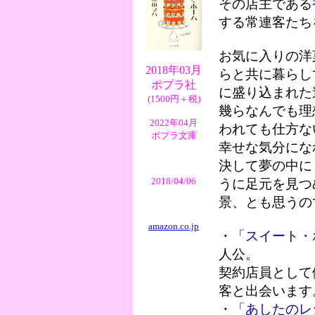
その店主である
する常連客たち
お気に入りの洋
2018年03月
らと共に暮らし
ポプラ社
に盛り込まれた
(1500円＋税)
幾らなんでも理
2022年04月
われても仕方な
ポプラ文庫
幸せな気分にな
決して夢の中に
2018/04/06
うに足元を見つ
景、とも思うの
amazon.co.jp
・
「スイート・
人公。
契約店員として
客と出会います
・
「あしたのレ