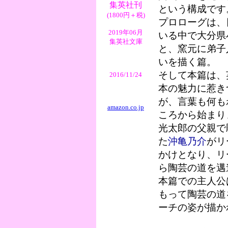
集英社刊
という構成です
(1800円＋税)
プロローグは、
2019年06月
いる中で大分県
集英社文庫
と、窯元に弟子
いを描く篇。
そして本篇は、
2016/11/24
本の魅力に惹き
が、言葉も何も
amazon.co.jp
ころから始まり
光太郎の父親で
た
沖亀乃介
がリ
かけとなり、リ
ら陶芸の道を邁
本篇での主人公
もって陶芸の道
ーチの姿が描か