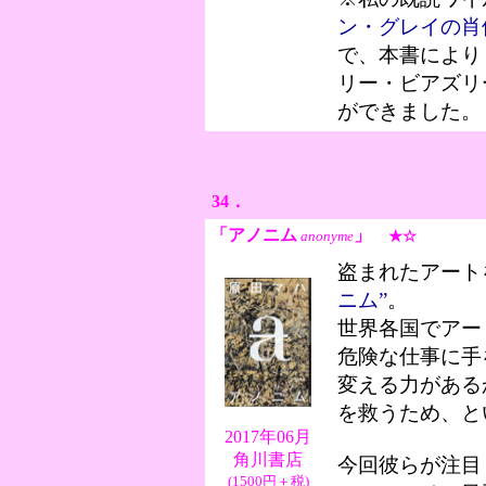
ン・グレイの肖
で、本書により
リー・ビアズリ
ができました。
34．
「アノニム
」
anonyme
★☆
盗まれたアート
ニム”
。
世界各国でアー
危険な仕事に手
変える力がある
を救うため、と
2017年06月
角川書店
今回彼らが注目
(1500円＋税)