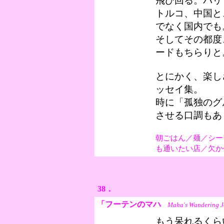
飛び回る。パリ
トルコ、中国と
でなく国内でも
そしてその都度
ードもちらりと
とにかく、楽し
ッセイ集。
時に「孤独のグ
させる口調もあ
朝ごはん／麺／シー
も通いたい店／欠か
38．
「フーテンのマハ
Maha's Wandering J
もう呆れるくら