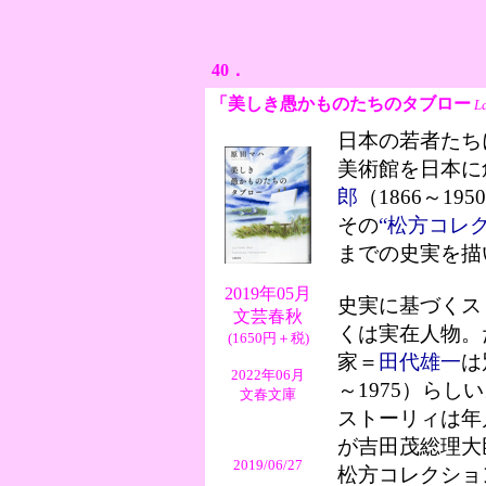
40．
「美しき愚かものたちのタブロー
La
日本の若者たち
美術館を日本に
郎
（1866～195
その
“松方コレ
までの史実を描
2019年05月
史実に基づくス
文芸春秋
くは実在人物。
(1650円＋税)
家＝
田代雄一
は
2022年06月
～1975）らし
文春文庫
ストーリィは年
が吉田茂総理大
2019/06/27
松方コレクショ