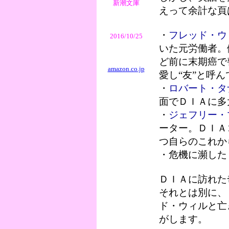
新潮文庫
えって余計な頁
・
フレッド・ウ
2016/10/25
いた元労働者。
ど前に末期癌で
amazon.co.jp
愛し“友”と呼
・
ロバート・タ
面でＤＩＡに多
・
ジェフリー・
ーター。ＤＩＡ
つ自らのこれか
・危機に瀕した
ＤＩＡに訪れた
それとは別に、
ド・ウィルと亡
がします。