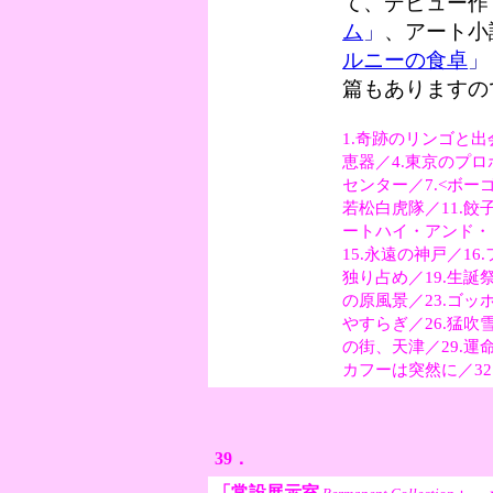
て、デビュー作
ム
」
、アート小
ルニーの食卓
」
篇もありますの
1.奇跡のリンゴと出
恵器／4.東京のプロ
センター／7.<ボー
若松白虎隊／11.餃
ートハイ・アンド・
15.永遠の神戸／16
独り占め／19.生誕祭
の原風景／23.ゴッ
やすらぎ／26.猛吹
の街、天津／29.運
カフーは突然に／32
39．
「常設展示室
」