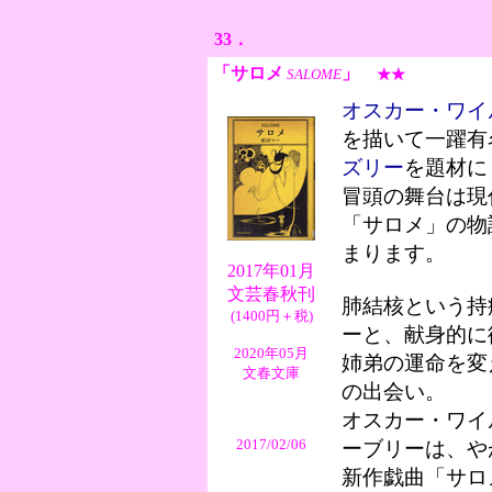
33．
「サロメ
」
SALOME
★★
オスカー・ワイ
を描いて一躍有
ズリー
を題材に
冒頭の舞台は現
「サロメ」の物
まります。
2017年01月
文芸春秋刊
肺結核という持
(1400円＋税)
ーと、献身的に
2020年05月
姉弟の運命を変
文春文庫
の出会い。
オスカー・ワイ
2017/02/06
ーブリーは、や
新作戯曲「サロ