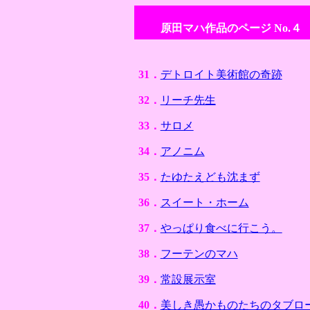
原田マハ作品のページ
No.４
31．
デトロイト美術館の奇跡
32．
リーチ先生
33．
サロメ
34．
アノニム
35．
たゆたえども沈まず
36．
スイート・ホーム
37．
やっぱり食べに行こう。
38．
フーテンのマハ
39．
常設展示室
40．
美しき愚かものたちのタブロ