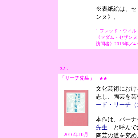
※表紙絵は、セ
ンヌ》。
1.フレッド・ウィル
《マダム・セザンヌ》
訪問者》2013年／4
32．
「リーチ先生
」
★★
新田次
文化芸術におけ
志し、陶芸を芸
ード・リーチ（18
本作は、バーナ
先生」
と呼んで
2016年10月
陶芸の道を究め