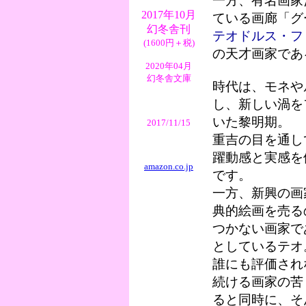
一方、有名画家
2017年10月
ている画廊「グ
幻冬舎刊
テオドルス・フ
(1600円＋税)
の天才画家であ
2020年04月
幻冬舎文庫
時代は、モネや
し、新しい渦を
いた黎明期。
2017/11/15
重吉の目を通し
躍動感と実感を
amazon.co.jp
です。
一方、新興の画
典的絵画を売る
つかない画家で
としているテオ
誰にも評価され
続ける画家の苦
ると同時に、そ