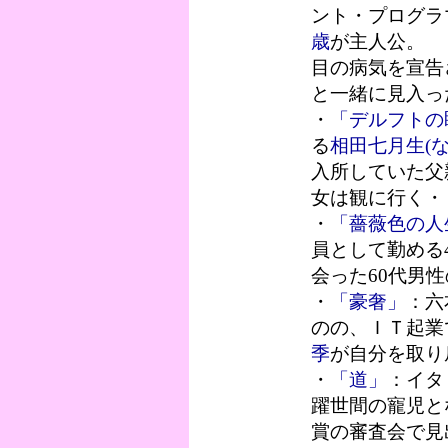
ント・プログラ
歳
が主人公。
目の病気を宣告
と一緒に見入っ
・
「デルフトの
る
相田七月生(な
入所していた父
女は観に行く・
・
「薔薇色の人
員として勤める
会った60代男
・
「豪奢」
：六
のの、ＩＴ起業
季
が自分を取り
・
「道」
：イタ
躍世間の寵児と
賞の審査会で見