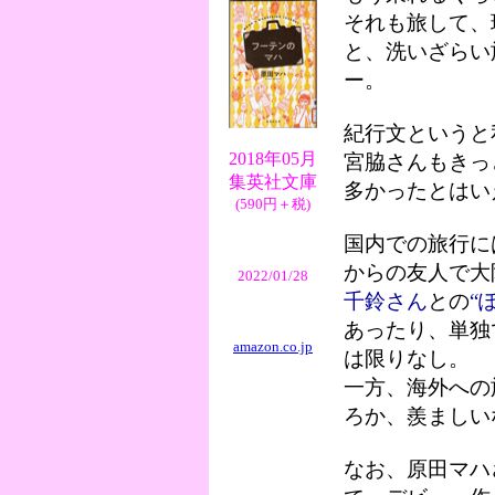
それも旅して、
と、洗いざらい
ー。
紀行文というと
2018年05月
宮脇さんもきっ
集英社文庫
多かったとはい
(590円＋税)
国内での旅行に
からの友人で大
2022/01/28
千鈴さん
との
“
あったり、単独
amazon.co.jp
は限りなし。
一方、海外への
ろか、羨ましい
なお、原田マハ