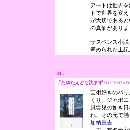
アートは世界を
トで世界を変え
が大切であると
の真価がありま
サスペンス小説
篭められた上記
35．
「たゆたえども沈まず
FLUCTUAT NE
芸術好きのパリ
くり、ジャポニ
風雲児の如き日
れ、その元で働
加納重吉
。