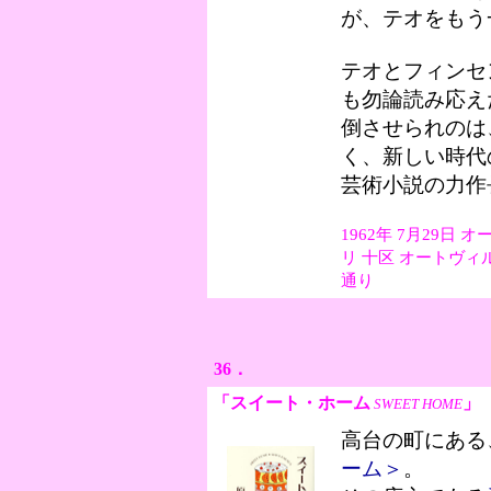
が、テオをもう
テオとフィンセ
も勿論読み応え
倒させられのは
く、新しい時代
芸術小説の力作
1962年 7月29日
リ 十区 オートヴィル
通り
36．
「スイート・ホーム
」
SWEET HOME
高台の町にある
ーム＞
。