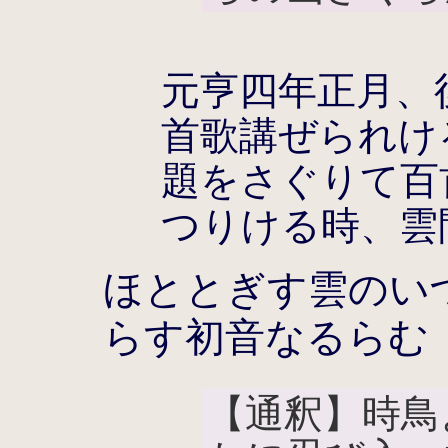
元亨四年正月、
首歌講ぜられけ
題をさぐりて百
つりける時、雲
ほととぎす雲のい
らす初音なるらむ
【通釈】時鳥