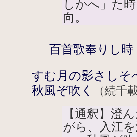
しかへ」た時
向。
百首歌奉りし時
すむ月の影さしそ
秋風ぞ吹く
（続千載
【通釈】澄ん
がら、入江を