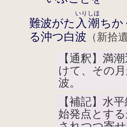
いりしほ
難波がた
入潮
ちか
る沖つ白波
（新拾遺
【通釈】満潮
けて、その月
波。
【補記】水平
始発点とする
されつつ寄せ