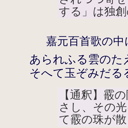
する」は独創
嘉元百首歌の中
あられふる雲のた
そへて玉ぞみだる
【通釈】霰の
さし、その光
て霰の珠が散