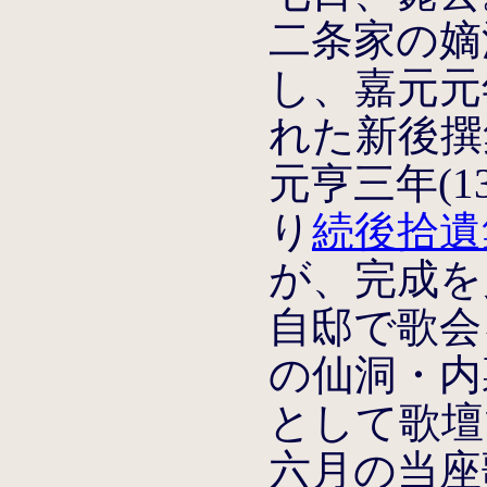
二条家の嫡
し、嘉元元年
れた新後撰
元亨三年(1
り
続後拾遺
が、完成を
自邸で歌会
の仙洞・内
として歌壇で
六月の当座歌