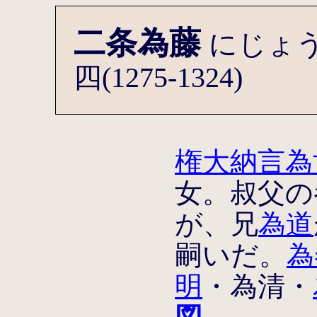
二条為藤
にじょ
四(1275-1324)
権大納言為
女。叔父の
が、兄
為道
嗣いだ。
為
明
・為清・