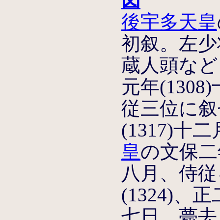
図
後宇多天皇
初叙。左少
蔵人頭など
元年(130
従三位に叙
(1317)
皇
の文保二年
八月、侍従
(1324)
七日、薨去