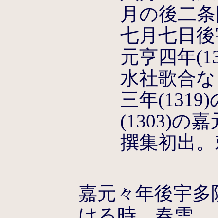
月の後二条院
七月七日後
元亨四年(1
水社歌合な
三年(131
(1303)
撰集初出。
嘉元々年後宇多
ける時、春雪