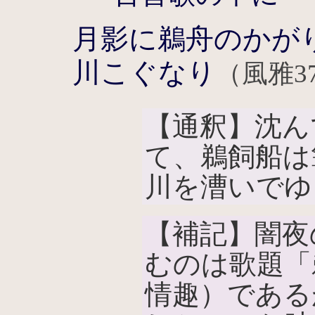
月影に鵜舟のかが
川こぐなり
（風雅3
【通釈】沈ん
て、鵜飼船は
川を漕いでゆ
【補記】闇夜
むのは歌題「
情趣）である