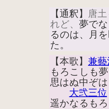
【通釈】
唐土
れど、
夢でな
るのは、月を
た。
【本歌】
兼藝
もろこしも夢
思はぬ中ぞは
大弐三位
遥かなるもろ