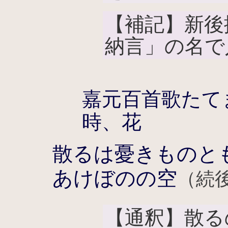
【補記】新後
納言」の名で
嘉元百首歌たて
時、花
散るは憂きものと
あけぼのの空
（続後
【通釈】散る