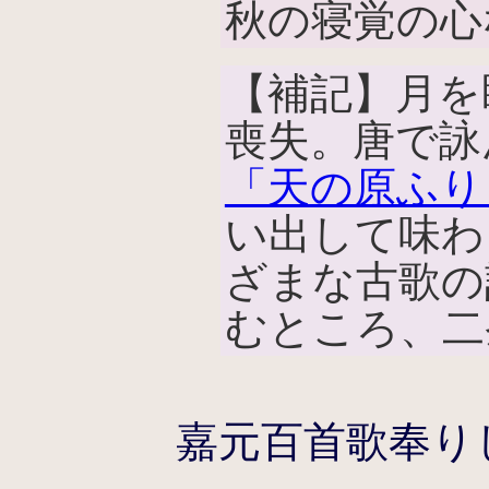
秋の寝覚の心
【補記】月を
喪失。唐で詠
「天の原ふり
い出して味わ
ざまな古歌の
むところ、二
嘉元百首歌奉り