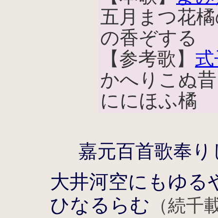
五月まつ花橘
の香ぞする
【参考歌】
式
かへりこぬ昔
ににほふ橘
嘉元百首歌奉り
大井河空にもゆる
ひなるらむ
（続千載