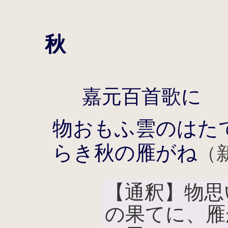
秋
嘉元百首歌に
物おもふ雲のはた
らき秋の雁がね
（
【通釈】物思
の果てに、雁