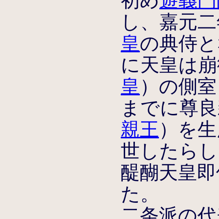
初め
遊義門
し、嘉元二年
皇
の典侍とな
に天皇は崩
皇
）の側室と
までに尊良
親王
）を生
世したらしい
醍醐天皇即
た。
二条派の代