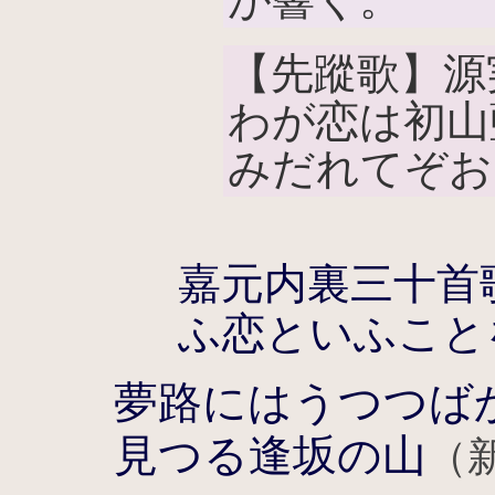
【先蹤歌】源
わが恋は初山
みだれてぞお
嘉元内裏三十首
ふ恋といふこと
夢路にはうつつば
見つる逢坂の山
（新