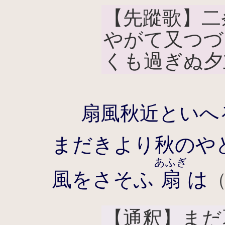
【先蹤歌】二
やがて又つづ
くも過ぎぬ夕
扇風秋近といへ
まだきより秋のや
あふぎ
風をさそふ
扇
は
【通釈】まだ