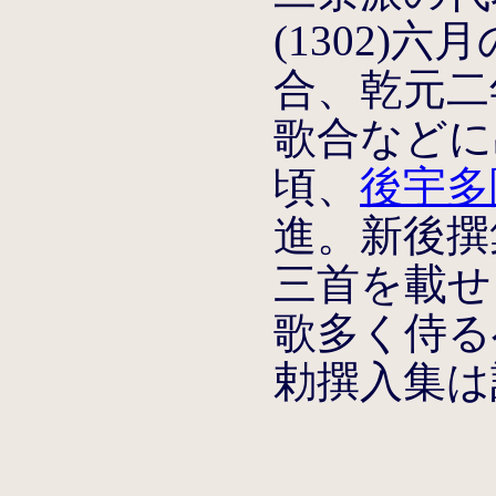
(1302)
合、乾元二年
歌合などに出
頃、
後宇多
進。新後撰
三首を載せ
歌多く侍る
勅撰入集は