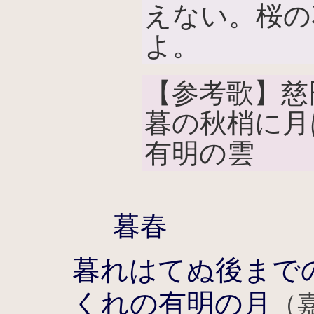
えない。桜の
よ。
【参考歌】慈
暮の秋梢に月
有明の雲
暮春
暮れはてぬ後まで
くれの有明の月
（