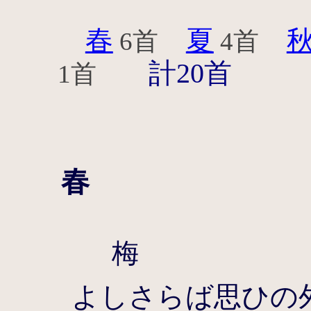
春
夏
6首
4首
計20首
1首
春
梅
よしさらば思ひの