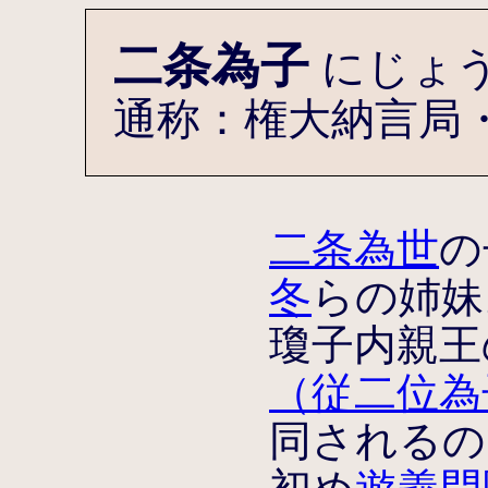
二条為子
にじょ
通称：権大納言局
二条為世
の
冬
らの姉妹
瓊子内親王
（従二位為
同されるの