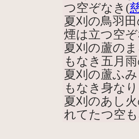
つ空ぞなき(
夏刈の鳥羽田
煙は立つ空ぞ
夏刈の蘆のま
もなき五月雨
夏刈の蘆ふみ
もなき身なりけ
夏刈のあし火
れてたつ空もな