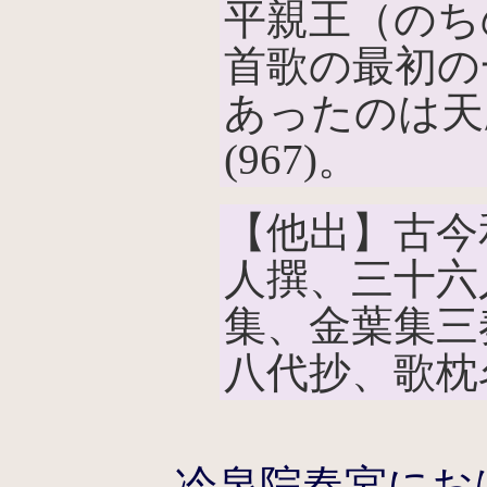
平親王（のち
首歌の最初の
あったのは天暦
(967)。
【他出】古今
人撰、三十六
集、金葉集三
八代抄、歌枕
冷泉院春宮にお