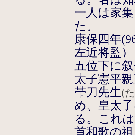
一人は家集
た。
康保四年(9
左近将監）
五位下に叙
太子憲平親
帯刀先生
(
め、皇太子
る。これは
首和歌の祖