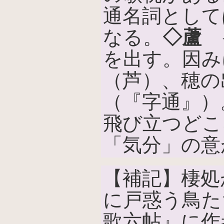
通名詞として
なる。
◇蘆
イ
を出す。因み
（芦）、穂の
（『字通』）
飛び立つどこ
「気分」の意
【補記】棲処
に戸惑う鳥た
歌六帖』に作