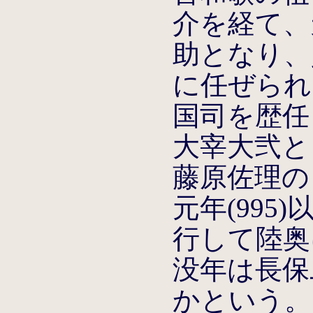
介を経て、天
助となり、貞
に任ぜられ
国司を歴任し
大宰大弐と
藤原佐理の
元年(995
行して陸奥
没年は長保二
かという。