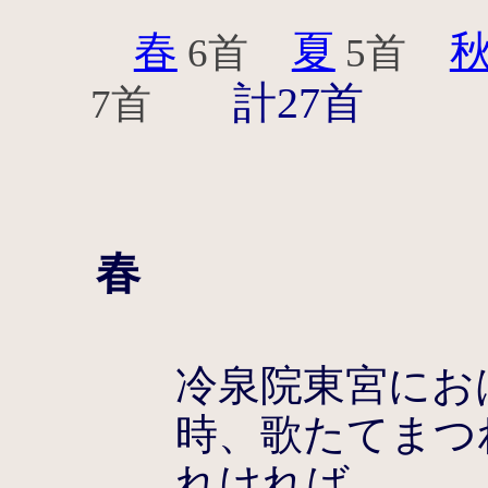
春
夏
6首
5首
計27首
7首
春
冷泉院東宮にお
時、歌たてまつ
れければ