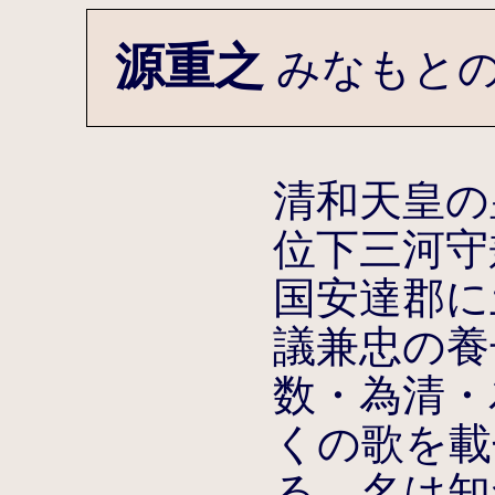
源重之
みなもと
清和天皇の
位下三河守
国安達郡に
議兼忠の養
数・為清・
くの歌を載
る。名は知