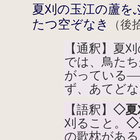
夏刈の玉江の蘆を
たつ空ぞなき
（後拾
【通釈】夏刈
では、鳥たち
がっている―
ず、あてどな
【語釈】
◇夏
刈ること。
◇
の歌枕がある