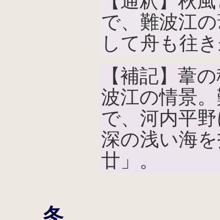
【通釈】秋風
で、難波江の
して舟も往き
【補記】葦の
波江の情景。
で、河内平野
深の浅い海を
廿」。
冬