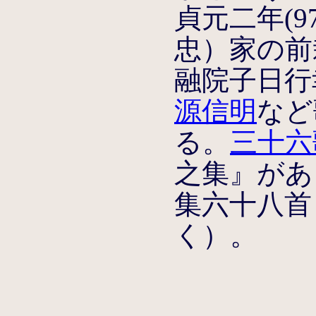
貞元二年(9
忠）家の前栽
融院子日行
源信明
など
る。
三十六
之集』があ
集六十八首
く）。