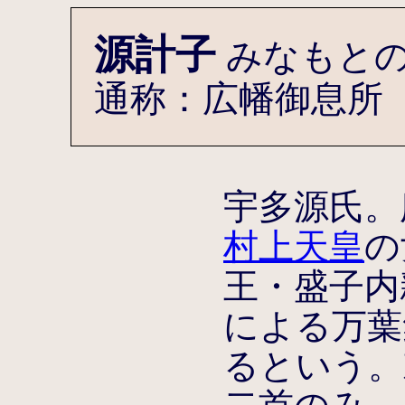
源計子
みなもと
通称：広幡御息所
宇多源氏。
村上天皇
の
王・盛子内
による万葉
るという。