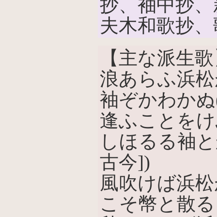
抄、袖中抄、
夫木和歌抄、
【主な派生歌
浪あらふ浜松
袖ぞかわかぬ
逢ふことをけ
しほるる袖と
古今])
風吹けば浜松
こそ幣と散る