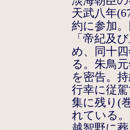
淡海朝臣の
天武八年(6
約に参加。
「帝紀及び
め、同十四
る。朱鳥元年
を密告。持統
行幸に従駕
集に残り(巻
れている。
越智野に葬