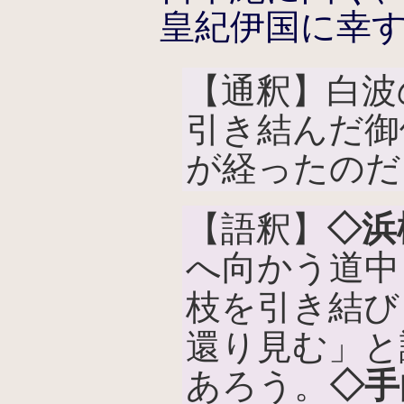
皇紀伊国に幸
【通釈】白波
引き結んだ御
が経ったのだ
【語釈】
◇浜
へ向かう道中
枝を引き結び
還り見む」と
あろう。
◇手