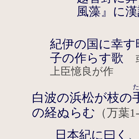
風藻』に漢
紀伊の国に幸す
子の作らす歌
上臣憶良が作
白波の浜松が枝の
の経ぬらむ
（万葉1-
日本紀に曰く