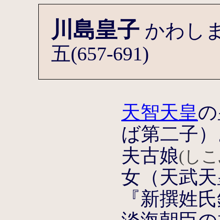
川島皇子
かわし
五(657-691)
天智天皇
の
ば第二子）
夫古娘
(し
女（天武天
『新撰姓氏