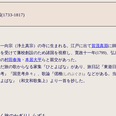
33-1817)
の一向宗（浄土真宗）の寺に生まれる。江戸に出て
賀茂真淵
に
を受けて藩校創設のため諸国を視察し、寛政十一年(1799)、
門の
村田春海
・
本居大平
らと親交があった。
んだ旅の歌からなる家集『ひとよばな』があり、旅日記『東遊
本考』『国意考弁々』、歌論『偲種
』などがある。
(しのぶぐさ)
とよばな』（和文和歌集上）より一首を抄した。
く旅のかぎりしらずも