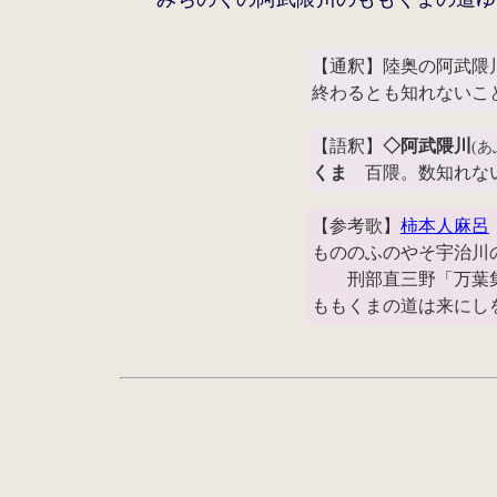
【通釈】陸奥の阿武隈
終わるとも知れないこ
【語釈】
◇阿武隈川
(
くま
百隈。数知れな
【参考歌】
柿本人麻呂
もののふのやそ宇治川
刑部直三野「万葉集
ももくまの道は来にし