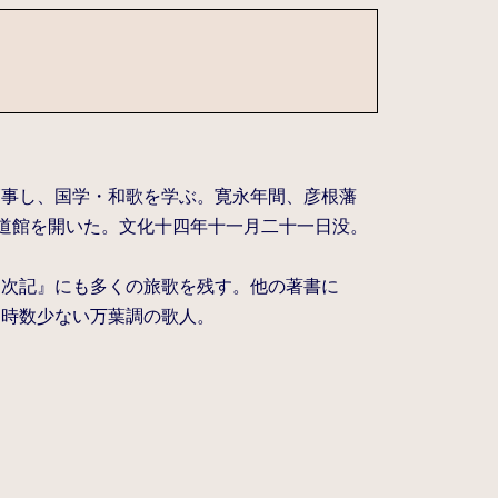
師事し、国学・和歌を学ぶ。寛永年間、彦根藩
弘道館を開いた。文化十四年十一月二十一日没。
日次記』にも多くの旅歌を残す。他の著書に
当時数少ない万葉調の歌人。