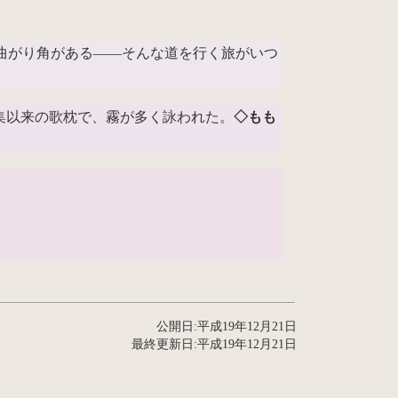
曲がり角がある――そんな道を行く旅がいつ
集以来の歌枕で、霧が多く詠われた。
◇もも
公開日:平成19年12月21日
最終更新日:平成19年12月21日