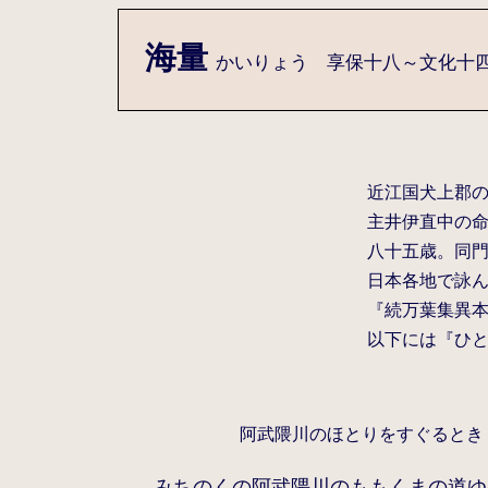
海量
かいりょう 享保十八～文化十四(17
近江国犬上郡
主井伊直中の命
八十五歳。同
日本各地で詠
『続万葉集異
以下には『ひ
阿武隈川のほとりをすぐるとき
みちのくの阿武隈川のももくまの道ゆ