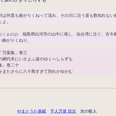
川は何度も曲がりくねって流れ、その川に沿う道も数知れない
とよ。
福島県白河市の山中に発し、仙台湾に注ぐ。古今
あぶくまがは)
い曲がりくねり。
「万葉集」巻三
の網代木にいさよふ波のゆくへしらずも
」巻二十
をまたさらに八十島すぎて別れかゆかむ
やまとうた表紙
千人万首 目次
次の歌人