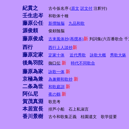
紀貫之
古今仮名序 (
原文
訳文付
注釈付)
壬生忠岑
和歌体十種
藤原公任
新撰髄脳
九品和歌
源俊頼
俊頼髄脳
藤原俊成
新
古来風体抄(再撰本)
判詞集(六百番歌合 千
西行
新
西行上人談抄
藤原定家
定家十体
近代秀歌
詠歌大概
秀歌大躰
後鳥羽院
新
御口伝
時代不同歌合
藤原為家
新
詠歌一体
京極為兼
新
為兼卿和歌抄
二条為世
新
和歌庭訓
阿仏尼
新
夜の鶴
賀茂真淵
歌意考
本居宣長
排芦小船 石上私淑言
香川景樹
古今和歌集正義 桂園遺文 歌学提要