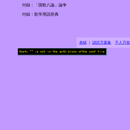
付録：「国歌八論」論争
付録：歌学用語辞典
表紙
｜
訓読万葉集
千人万首