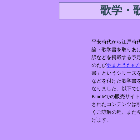
歌学・
平安時代から江戸時
論・歌学書を取りあ
訳などを掲載する予
のたび
やまとうたeブ
書」というシリーズ
などを付けた歌学書
なりました。以下で
Kindleでの販売サ
されたコンテンツは
くご諒解の程、また
げます。