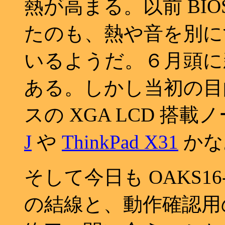
熱が高まる。以前 BI
たのも、熱や音を別に
いるようだ。６月頭に
ある。しかし当初の目的
スの XGA LCD 搭載
J
や
ThinkPad X31
かな
そして今日も OAKS16
の結線と、動作確認用の