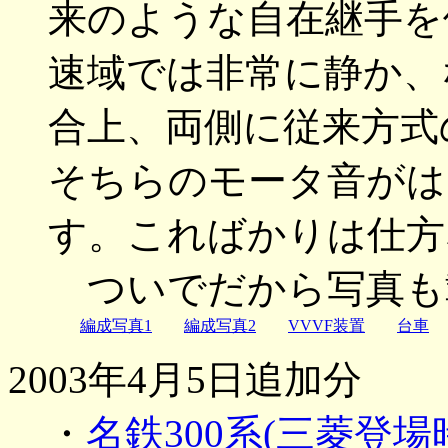
来のような自在継手を
速域では非常に静か、
合上、両側に従来方式
そちらのモータ音がは
す。こればかりは仕方
ついでだから写真も
編成写真1
編成写真2
VVVF装置
台車
2003年4月5日追加分
・
名鉄300系(三菱登場