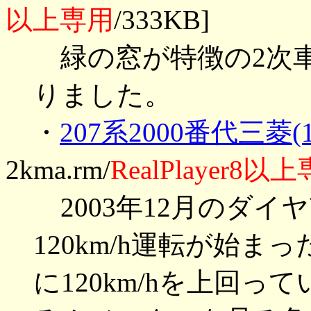
以上専用
/333KB]
緑の窓が特徴の2次車
りました。
・
207系2000番代三菱(1
2kma.rm/
RealPlayer8以
2003年12月のダイ
120km/h運転が始
に120km/hを上回