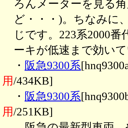
ろんメーターを見る角
ど・・・)。ちなみに、
じです。223系200
ーキが低速まで効いて
・
阪急9300系
[hnq9300a
用
/434KB]
・
阪急9300系
[hnq9300b
用
/251KB]
阪急の最新型車両。