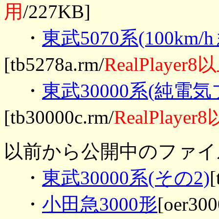
用
/227KB]
・
東武5070系(100km
[tb5278a.rm/
RealPlayer
・
東武30000系(純電
[tb30000c.rm/
RealPlaye
以前から公開中のファイ
・
東武30000系(その2)
[
・
小田急3000形
[oer300