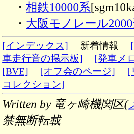
・
相鉄10000系
[sgm10k
・
大阪モノレール200
[インデックス]
新着情報
車走行音の掲示板]
[発車メ
[BVE]
[オフ会のページ]
コレクション]
Written by 竜ヶ崎機関区(
禁無断転載