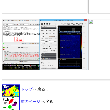
トップ
へ戻る．
前のページ
へ戻る．