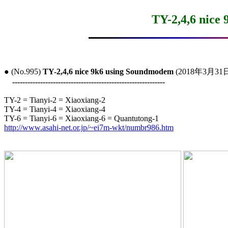
TY-2,4,6 nice
● (No.995) 
TY-2,4,6 nice 9k6 using Soundmodem
 (2018年3月31日
------------------------------------------------------------
TY-2 = Tianyi-2 = Xiaoxiang-2

TY-4 = Tianyi-4 = Xiaoxiang-4

http://www.asahi-net.or.jp/~ei7m-wkt/numbr986.htm