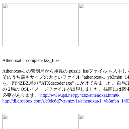
Athenoxat-1 complete kss_files

Athenoxat-1 の管制局から複数の puzzle_kssファイル を入
そのうち最もサイズの大きいファイル "athenoxat-1_yb3mbn_140320
を、PY4ZBZ局の "ATXdecoder.exe" にかけてみました。自局JE9
の 2局の QSLイメージファイルが出現しました。描画には図
必要があります。 
http://www.qsl.net/py4zbz/athenoxat.htm#k
http://dl.dropbox.com/s/c0dc6d7vzvmzv1r/athenoxat-1_yb3mbn_14