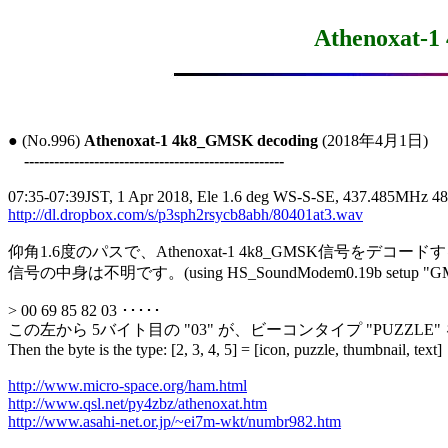
Athenoxat-1
● (No.996) 
Athenoxat-1 4k8_GMSK decoding
 (2018年4月1日)

----------------------------------------------------
http://dl.dropbox.com/s/p3sph2rsycb8abh/80401at3.wav
仰角1.6度のパスで、Athenoxat-1 4k8_GMSK信号をデコ
信号の中身は不明です。(using HS_SoundModem0.19b setup "GMS
> 00 69 85 82 03 ･････

この左から 5バイト目の "03" が、ビーコンタイプ "PUZZLE
Then the byte is the type: [2, 3, 4, 5] = [icon, puzzle, thumbnail, text]

http://www.micro-space.org/ham.html
http://www.qsl.net/py4zbz/athenoxat.htm
http://www.asahi-net.or.jp/~ei7m-wkt/numbr982.htm