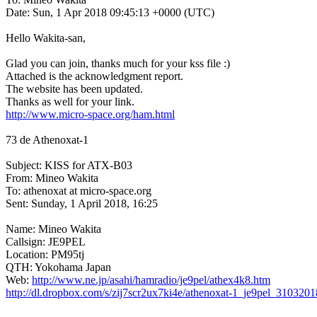
Date: Sun, 1 Apr 2018 09:45:13 +0000 (UTC)

Hello Wakita-san,

Glad you can join, thanks much for your kss file :)

Attached is the acknowledgment report.

The website has been updated.

http://www.micro-space.org/ham.html
73 de Athenoxat-1

Subject: KISS for ATX-B03

From: Mineo Wakita

To: athenoxat at micro-space.org 

Sent: Sunday, 1 April 2018, 16:25

Name: Mineo Wakita

Callsign: JE9PEL

Location: PM95tj

QTH: Yokohama Japan

Web: 
http://www.ne.jp/asahi/hamradio/je9pel/athex4k8.htm
http://dl.dropbox.com/s/zij7scr2ux7ki4e/athenoxat-1_je9pel_310320