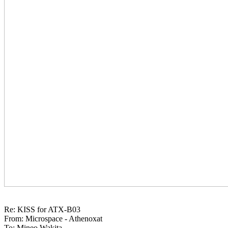
Re: KISS for ATX-B03

From: Microspace - Athenoxat

To: Mineo Wakita
