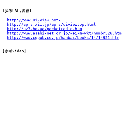
[参考URL,書籍]

http://www.ui-view.net/
http://aprs.xii.jp/aprs/uiviewtop.html
http://uz7.ho.ua/packetradio.htm
http://www.asahi-net.or.jp/~ei7m-wkt/numbr526.htm
http://www.cqpub.co.jp/hanbai/books/14/14951.htm
[参考Video]
