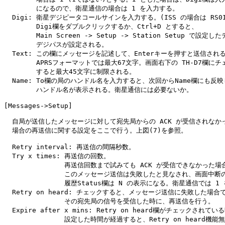
        になるので、衛星通信の場合は 1 を入力する。

  Digi: 衛星デジピータコールサインを入力する。(ISS の場合は RS0IS
        Digi欄をダブルクリックするか、Ctrl+D とすると、

        Main Screen -> Setup -> Station Setup で設定
        デジパスが設定される。

  Text: この欄にメッセージを記述して、Enterキーを押すと送信される
        APRSフォーマットでは最大67文字。画面右下の TH-D7欄にチ
        すると最大45文字に制限される。

  Name: To欄の局のハンドル名を入力すると、次回からName欄にも反映
        ハンドル名が表示される。衛星通信には必要ないか。

[Messages->Setup]

  自局が送信したメッセージに対して宛先局からの ACK が受信されなかっ
  場合の再送信に関する設定をここで行う。上図(7)を参照。

  Retry interval: 再送信の間隔秒数。

  Try x times: 再送信の回数。

               再送信回数まで試みても ACK が受信できなかった場
               このメッセージ送信は失敗したと見なされ、画面中断の
               履歴Status欄は N の表示になる。衛星通信では 1 
  Retry on heard: チェックすると、メッセージ送信に失敗した場合で
               その宛先局の信号を受信した時に、再送信を行う。

  Expire after x mins: Retry on heard欄がチェックされて
               設定した時間が経過すると、Retry on heard機能