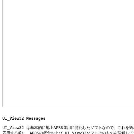
UI_View32 Messages
UI_View32 は基本的に地上APRS運用に特化したソフトなので、これを衛
応用する前に、APRSの概念および UI_View32ソフトそのものを理解して