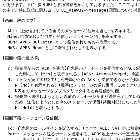
があります。下に 参考URLと参考書籍を紹介しておきました。ここでは上の
の中で、特に送信に関わる (8)UI_View32->Messages画面について補
[画面上段のタブ]

  ALL: 送受信されている全てのメッセージ(他局を含む)を表示する。

  Mine:自局宛および自局が発信したメッセージだけを表示する。

  BLN: APRS Bulletin として発信されたものを表示する。

  NWS: APRS News として発信されたものを表示する。

[画面中段の履歴欄]

  Y: 宛先局からの ACK を受信(宛先局がメッセージを受信するとACKを返
     した時に、Y (Yes)と表示される。(ACK: Acknowledged, 承認
  N: リトライ完了後(後述)も宛先局からの ACK が受信できなかった時に
     N (No)と表示される。(数字はメッセージの通し番号。100でクリア
     N表示のメッセージをダブルクリックすると再送信が可能。

  H: 宛先局へ送信しようとした以前のメッセージがまだ送信完了していな
     ため、送信しようとした今のメッセージが保留(待機)状態になった時
     H (Hold)と表示される。

[画面下段のメッセージ送信欄]

  To: 宛先局のコールサインを記入する。(ここで ALL, SAT 等は無意味
  Port: メッセージを送るポートを指定する。APRS地上サーバー直接接続
        場合は I (1ではない)とする。I とした場合は、Digi欄は入