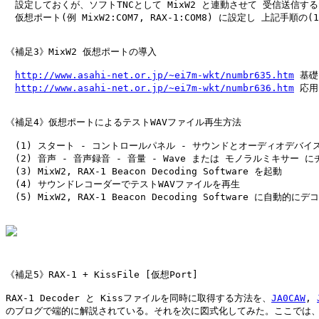
　設定しておくが、ソフトTNCとして MixW2 と連動させて 受信送信する
　仮想ポート(例 MixW2:COM7, RAX-1:COM8) に設定し 上記手順の(
《補足3》MixW2 仮想ポートの導入

http://www.asahi-net.or.jp/~ei7m-wkt/numbr635.htm
 基礎

http://www.asahi-net.or.jp/~ei7m-wkt/numbr636.htm
 応用

《補足4》仮想ポートによるテストWAVファイル再生方法

　(1) スタート - コントロールパネル - サウンドとオーディオデバイス
　(2) 音声 - 音声録音 - 音量 - Wave または モノラルミキサー に
　(3) MixW2, RAX-1 Beacon Decoding Software を起動

　(4) サウンドレコーダーでテストWAVファイルを再生

　(5) MixW2, RAX-1 Beacon Decoding Software に自動的に
《補足5》RAX-1 + KissFile [仮想Port]

RAX-1 Decoder と Kissファイルを同時に取得する方法を、
JA0CAW
, 
のブログで端的に解説されている。それを次に図式化してみた。ここでは、Mi