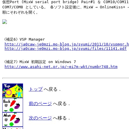
仮想Port (MixW serial port bridge) Pair#1 を COM10/COM1
COM7/COM8 としている。 各ソフト設定後に、MixW → OnlineKiss+ → 
順にそれぞれを開く。

《補足6》VSP Manager

http://ja0caw-je0mzi.mo-blog.jp/syumi/2011/10/vspmgr.h
http://ja0caw-je0mzi.mo-blog.jp/syumi/files/11141.pdf
 
《補足7》MixW 初期設定 on Windows 7

http://www.asahi-net.or.jp/~ei7m-wkt/numbr748.htm
トップ
へ戻る．
前のページ
へ戻る．
次のページ
へ移る．