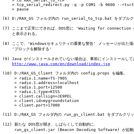
    > cd RAX_Serial_to_TCP

    > tcp_serial_redirect.py -q -p COM1 -b 9600 --rtsct
    > pause

(6) D:/RAX_GS フォルダ内の run_serial_to_tcp.bat をダブ
(7) ここまで正常にできれば、DOS窓に 'Waiting for connection on
    と表示される。

(8) ここで、'Windowsセキュリティの重要な警告' メッセージが出た場
    'ブロックを解除する'

(9) Java がインストールされていない場合は、事前にインストールして
http://www.java.com/en/download/index.jsp
(10) D:/RAX_GS_Client フォルダ内の config.props を編集。

     > radio.1.name=TS-790S

     > radio.1.address=localhost

     > radio.1.port=12500

     > radio.1.type=KISS

     > client.callsign=JE9PEL

     > client.id=mygroundstation

     > client.port=17000

(11) D:/RAX_GS フォルダ内の run_gs_client.bat をダブルク
(12) 新たな DOS窓が開き、しばらくして自動的に、

     run_gs_client.jar (Beacon Decoding Software) が起