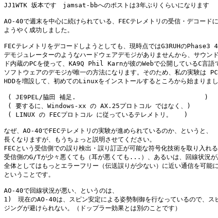
JJ1WTK 坂本です　jamsat-bbへのポストは3年ぶりくらいになります

AO-40で週末を中心に続けられている、FECテレメトリの受信・デコードに
ようやく成功しました。

FECテレメトリをデコードしようとしても、現時点ではG3RUHのPhase3 400
デモジュレーターのようなハードウェアデモジがありませんから、サウンド
ド内蔵のPCを使って、KA9Q Phil Karnが彼のWebで公開しているC言語
ソフトウェアのデモジが唯一の方法になります。そのため、私の実験は PC
HDDを増設して、初めてのLinuxをインストールするところから始まりまし
 ( JE9PEL/脇田 補足.                                 )

 ( 要するに、Windows-xx の AX.25プロトコル ではなく、)

 ( LINUX の FECプロトコル に従っているテレメトリ。   )

なぜ、AO-40でFECテレメトリの実験が進められているのか、というと、

長くなりますが、もうちょっと説明させてください。

FECという受信側での誤り検出・誤り訂正が可能な符号化技術を取り入れる
受信側のG/Tが少々悪くても（耳が悪くても...）、あるいは、回線状況が
全体としてはもっとエラーフリー（伝送誤りが少ない）に近い通信を可能に
ということです。

AO-40で回線状況が悪い、というのは、

1)　現在のAO-40は、スピン安定による姿勢制御を行なっているので、スピ
ジングが避けられない。（ドップラー効果とは別のことです）
