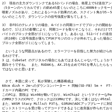
2)　現在の主力ダウンリンクであるS2バンドの場合、衛星上でS2送信アン
（5ターンのヘリカルです）の斜め45度くらいのところに400Nキックモータ
噴射ノズルがあり、これによるシールド効果のため、スクイント角が35～55
らいのところで、ダウンリンクの信号強度が落ちてしまう。

3)　非FECのテレメトリの場合、4バイトの同期コードでブロックの開始を
るので、1)と2)の影響により、同期コードを取りそこなうと、それだけで51
バイトのブロック全部がゴミになってしまう。あるいは、512バイトの送信
（約10秒）に信号強度が落ちてPSKデモジのロックが外れてしまった場合に
ブロック全部がゴミになってしまう。

　というような問題点があるので、エラーフリーを目指した努力が続けられ
るわけです。

3 は、CubeSat のデジタルの場合にもあてはまるんじゃないでしょうか？ 
面白そうですね。　また、RUDAKも、AX.25を止めてFECを導入したらもっ
ではないかと思います。

　さて、本題に戻って、私が実験した機器構成は

60cm dish + 2mへのダウンコンバーター + 同軸(5D-FB) 5m +  FT-
ドカード内蔵のPC です。

このPCは、普段は Win98が動いており、WinChip2 というマイナーなPen
のMMXクラスのCPUで、クロックは233MHzです。決して速くはないPhtml

また、W4SM Stacy Millsの P3Tも、G3RUHのADCアップグレードに対
ビットストリームを受け取ってデコードできるように改良版が作られており