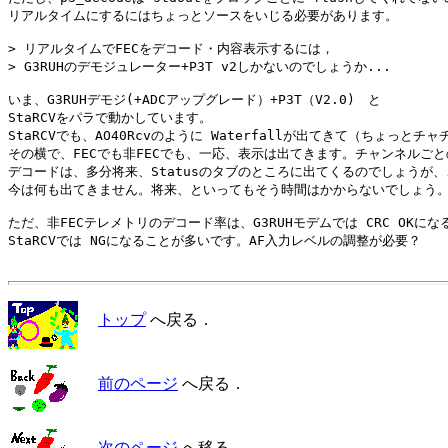
リアルタイムにするにはちょっとソースをいじる必要があります。

> リアルタイムでFECをデコード・内容表示するには，

> G3RUHのデモジュレーター+P3T v2しかないのでしょうか...

いま、G3RUHデモジ(+ADCアップグレード）+P3T（V2.0)　と

StaRCVをパラで動かしています。

StaRCVでも、AO40Rcvのように Waterfallが出てきて（ちょっとチャ
その横で、FECでも非FECでも、一応、表示は出てきます。チャンネルごとの
デコードは、多分将来、Statusのタブのところに出てくるのでしょうが、
今は何も出てきません。将来、といってもそう時間はかからないでしょう。
ただ、非FECテレメトリのデコード率は、G3RUHモデムでは CRC OKになる
StaRCVでは NGになることが多いです。AF入力レベルの調整が必要？

トップ
へ戻る．
前のページ
へ戻る．
次のページ
へ移る．