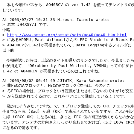
  私も今朝のパスから、AO40RCV の ver 1.42 を使ってテレメトリの
しています。

At 2003/07/27 10:31:33 Hiroshi Iwamoto wrote:

> 岩本 JH4XSY/1 です。

中略

> 
http://www.amsat.org/amsat/sats/ao40/ao40-tlm.html
> にあるVP9MU，Paul Willmottさんの FEC Block to A Block Re
> AO40RCV(v1.42)が同梱されていて，Data Loggingするフォルダに

以下略

　今朝確認した時は、上記のタイトル通りのリンクでしたが、今見ましたら
れが消えて、「DGrabber by Paul Willmott, VP9MU」ってのに変
1.42 の AO40RCV が同梱されているのはこれですね。

At 2003/08/02 00:41:49 JJ1WTK, Kazu Sakamoto wrote:

> 非FECのAブロックと、FECのAブロック(本当は、今のとこ

> ろFECの場合は、ブロックという定義がまだされてないのですが)が交互にA
> から送信されてくるので、これをペアにして受信しているようです。

  確かにそうみたいですね。で、１ブロック受信しての CRC チェックの結
今までなら赤 (Bad) か緑 (OK) で表示されていた訳ですが、これが殆ど
に緑 (CRCC OK) になるのは、きっと FEC 側の補正が効くからなのかな
ています。アンテナの方向さえしっかり合わせておけば、ほぼ 100% CRCC 
になるので驚きです。
