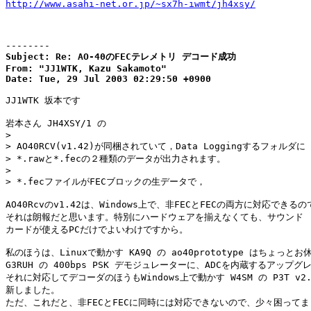
http://www.asahi-net.or.jp/~sx7h-iwmt/jh4xsy/
--------
Subject: Re: AO-40のFECテレメトリ デコード成功

From: "JJ1WTK, Kazu Sakamoto"

Date: Tue, 29 Jul 2003 02:29:50 +0900
JJ1WTK 坂本です

岩本さん JH4XSY/1 の

> 

> AO40RCV(v1.42)が同梱されていて，Data Loggingするフォルダに

> *.rawと*.fecの２種類のデータが出力されます。

> 

> *.fecファイルがFECブロックの生データで，

AO40Rcvのv1.42は、Windows上で、非FECとFECの両方に対応できるの
それは朗報だと思います。特別にハードウェアを揃えなくても、サウンド

カードが使えるPCだけでよいわけですから。

私のほうは、Linuxで動かす KA9Q の ao40prototype はちょっとお
G3RUH の 400bps PSK デモジュレーターに、ADCを内蔵するアップグ
それに対応してデコーダのほうもWindows上で動かす W4SM の P3T v2.
新しました。

ただ、これだと、非FECとFECに同時には対応できないので、少々困ってま