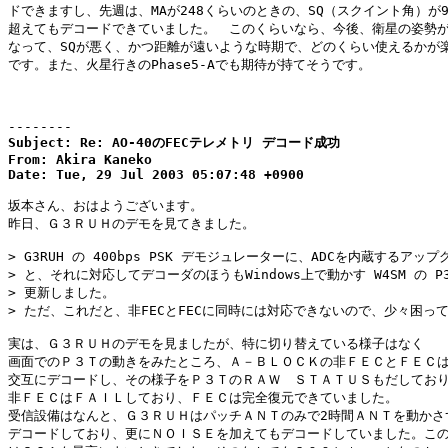
ドできますし、先週は、MAが248くらいのときの、SQ（スクイント角）が90
超えてもデコードできていました。　このくらいなら、今後、衛星の姿勢が
なって、SQが悪く、かつ距離が遠いような時期で、どのくらい使えるかが楽
です。また、火星行きのPhase5-Aでも期待が持てそうです。

--------
Subject: Re: AO-40のFECテレメトリ デコード成功

From: Akira Kaneko

Date: Tue, 29 Jul 2003 05:07:48 +0900
坂本さん、おはようございます。

昨日、Ｇ３ＲＵＨのデモを見てきました。

> G3RUH の 400bps PSK デモジュレーターに、ADCを内蔵するアップ
> と、それに対応してデコーダのほうもWindows上で動かす W4SM の P3T
> 更新しました。

> ただ、これだと、非FECとFECに同時には対応できないので、少々困って
実は、Ｇ３ＲＵＨのデモを見ましたが、特に切り替えている様子はなく

画面でのＰ３Ｔの動きをみたところ、Ａ－ＢＬＯＣＫの非ＦＥＣとＦＥＣは
交互にデコードし、その様子をＰ３ＴのＲＡＷ　ＳＴＡＴＵＳもだしており
非ＦＥＣはＦＡＩＬしており、ＦＥＣは完全復元できていました。

受信設備はなんと、Ｇ３ＲＵＨはパッチＡＮＴのみで2時間ＡＮＴを動かさず
デコードしており、更にＮＯＩＳＥを加えてもデコードしていました。この