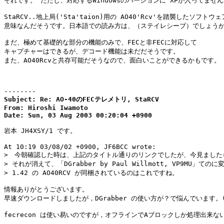
それです。 ただし、対応するWindowsのバージョンに XPが入ってません
StaRCV..地上局('Sta'taion)用の AO40'Rcv'を踏襲したソフトウェ
意味なんだそうです。日本語での読み方は、（ステイレシーブ）でしょうか
まだ、極めて基礎的な部分の機能のみで、FECと非FECに対応して

キャプチャーはできるが、デコード機能は未だだそうです。

また、AO40Rcvと共存可能だそうなので、面白いことができるかもです。

--------
Subject: Re: AO-40のFECテレメトリ, StaRCV

From: Hiroshi Iwamoto

Date: Sun, 03 Aug 2003 00:20:04 +0900
岩本 JH4XSY/1 です。

At 10:19 03/08/02 +0900, JF6BCC wrote:

>　今朝確認した時は、上記のタイトル通りのリンクでしたが、今見ましたら
> それが消えて、「DGrabber by Paul Willmott, VP9MU」ての
> 1.42 の AO40RCV が同梱されているのはこれですね。

情報ありがとうございます。

早速ダウンロードしましたが，DGrabber の使い方が？で悩んでいます。(^
fecrecon は使い易いのですが，オフラインでAブロックしか処理出来ない