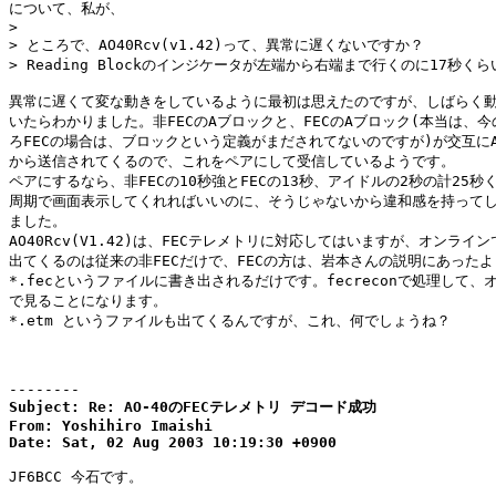
について、私が、

> 

> ところで、AO40Rcv(v1.42)って、異常に遅くないですか？

> Reading Blockのインジケータが左端から右端まで行くのに17秒くら
異常に遅くて変な動きをしているように最初は思えたのですが、しばらく動
いたらわかりました。非FECのAブロックと、FECのAブロック(本当は、今
ろFECの場合は、ブロックという定義がまだされてないのですが)が交互にAO
から送信されてくるので、これをペアにして受信しているようです。

ペアにするなら、非FECの10秒強とFECの13秒、アイドルの2秒の計25秒く
周期で画面表示してくれればいいのに、そうじゃないから違和感を持ってし
ました。

AO40Rcv(V1.42)は、FECテレメトリに対応してはいますが、オンライン
出てくるのは従来の非FECだけで、FECの方は、岩本さんの説明にあったよ
*.fecというファイルに書き出されるだけです。fecreconで処理して、オ
で見ることになります。

*.etm というファイルも出てくるんですが、これ、何でしょうね？

--------
Subject: Re: AO-40のFECテレメトリ デコード成功

From: Yoshihiro Imaishi 

Date: Sat, 02 Aug 2003 10:19:30 +0900
JF6BCC 今石です。
