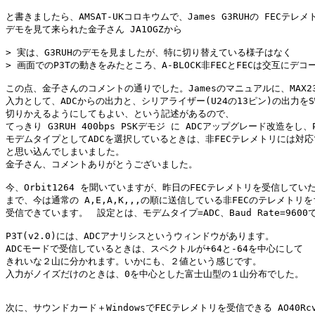
と書きましたら、AMSAT-UKコロキウムで、James G3RUHの FECテレメ
デモを見て来られた金子さん JA1OGZから

> 実は、G3RUHのデモを見ましたが、特に切り替えている様子はなく

> 画面でのP3Tの動きをみたところ、A-BLOCK非FECとFECは交互にデコー
この点、金子さんのコメントの通りでした。Jamesのマニュアルに、MAX23
入力として、ADCからの出力と、シリアライザー(U24の13ピン)の出力をSW
切りかえるようにしてもよい、という記述があるので、

てっきり G3RUH 400bps PSKデモジ に ADCアップグレード改造をし、
モデムタイプとしてADCを選択しているときは、非FECテレメトリには対応
と思い込んでしまいました。

金子さん、コメントありがとうございました。

今、Orbit1264 を聞いていますが、昨日のFECテレメトリを受信していた
まで、今は通常の A,E,A,K,,,の順に送信している非FECのテレメトリを
受信できています。　設定とは、モデムタイプ=ADC、Baud Rate=9600で
P3T(v2.0)には、ADCアナリシスというウィンドウがあります。

ADCモードで受信しているときは、スペクトルが+64と-64を中心にして

きれいな２山に分かれます。いかにも、２値という感じです。

入力がノイズだけのときは、0を中心とした富士山型の１山分布でした。

次に、サウンドカード＋WindowsでFECテレメトリを受信できる AO40Rcv(V