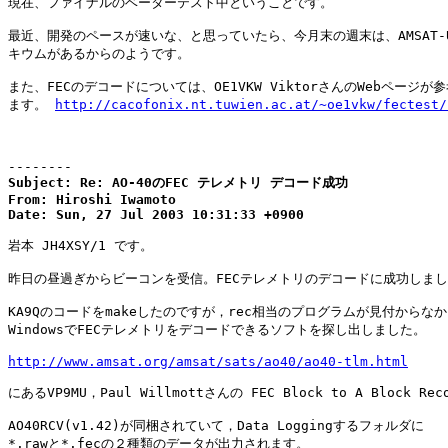
現在、ファイナルのベーターテスト中ということです。

最近、開発のペースが速いな、と思っていたら、今月末の週末は、AMSAT-U
キウムがあるからのようです。

また、FECのデコードについては、OE1VKW ViktorさんのWebページが参
ます。 
http://cacofonix.nt.tuwien.ac.at/~oe1vkw/fectest/
--------
Subject: Re: AO-40のFEC テレメトリ デコード成功

From: Hiroshi Iwamoto

Date: Sun, 27 Jul 2003 10:31:33 +0900
岩本 JH4XSY/1 です。

昨日の昼過ぎからビーコンを受信。FECテレメトリのデコードに成功しまし
KA9Qのコードをmakeしたのですが，rec相当のプログラムが見付からなか
WindowsでFECテレメトリをデコードできるソフトを探し出しました。

http://www.amsat.org/amsat/sats/ao40/ao40-tlm.html
にあるVP9MU，Paul Willmottさんの FEC Block to A Block Rec
AO40RCV(v1.42)が同梱されていて，Data Loggingするフォルダに

*.rawと*.fecの２種類のデータが出力されます。
