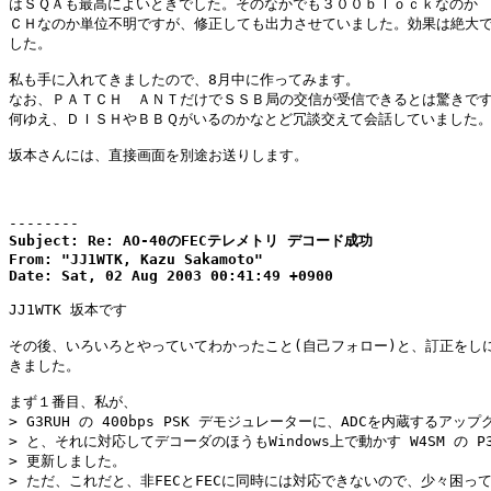
はＳＱＡも最高によいときでした。そのなかでも３００ｂｌｏｃｋなのか

ＣＨなのか単位不明ですが、修正しても出力させていました。効果は絶大で
した。

私も手に入れてきましたので、8月中に作ってみます。

なお、ＰＡＴＣＨ　ＡＮＴだけでＳＳＢ局の交信が受信できるとは驚きです
何ゆえ、ＤＩＳＨやＢＢＱがいるのかなとど冗談交えて会話していました。
坂本さんには、直接画面を別途お送りします。

--------
Subject: Re: AO-40のFECテレメトリ デコード成功

From: "JJ1WTK, Kazu Sakamoto"

Date: Sat, 02 Aug 2003 00:41:49 +0900
JJ1WTK 坂本です

その後、いろいろとやっていてわかったこと(自己フォロー)と、訂正をしに
きました。

まず１番目、私が、

> G3RUH の 400bps PSK デモジュレーターに、ADCを内蔵するアップ
> と、それに対応してデコーダのほうもWindows上で動かす W4SM の P3T
> 更新しました。

> ただ、これだと、非FECとFECに同時には対応できないので、少々困って