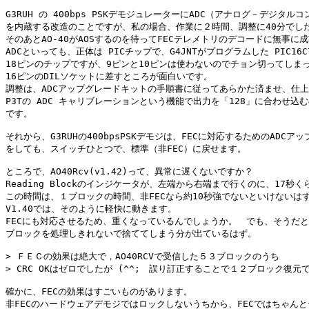
G3RUH の 400bps PSKデモジュレーターにADC（アナログ－デジタルコ
を内蔵する改造のことですが、私の場合、作業に２時間、調整に40分でした
そのあとAO-40がAOSするのを待ってFECテレメトリのデコードに無事に成
ADCといっても、正体は PICチップで、G4JNTがプログラムした PIC16C
18ピンのチップですが、9ピンと10ピンは使わないのでチョン切ってしまっ
16ピンのDILソケットに差すところが面白いです。

調整は、ADCアップグレードキットの手順書に従ってあらかた済ませ、仕上
P3Tの ADC キャリブレーションという機能で出力を「128」に合わせ込む
です。

それから、G3RUHの400bpsPSKデモジは、FECに対応するためのADCアッ
をしても、スイッチひとつで、標準（非FEC）に戻せます。

ところで、AO40Rcv(v1.42)って、異常に遅くないですか？

Reading Blockのインジケータが、左端から右端まで行くのに、17秒く
この時間は、１ブロックの時間、非FECなら約10秒強でないといけないはず
V1.40では、そのように軽快に動きます。

FECにも対応させるため、重くなっているんでしょうか。　でも、そうだと
ブロックを処理しきれないで捨ててしまう分が出ているはず。

> ＦＥＣの効果は絶大で，AO40RCVで受信した５３ブロックのうち

> CRC OKはゼロでしたが (^^;　誤り訂正することで１２ブロック復元で
確かに、FECの効果はすごいものがあります。

非FECのハードウェアデモジではロックしないうちから、FECではちゃんと