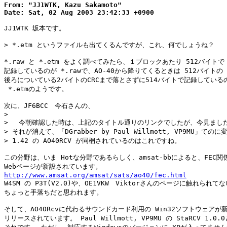
From: "JJ1WTK, Kazu Sakamoto"

Date: Sat, 02 Aug 2003 23:42:33 +0900
JJ1WTK 坂本です。

> *.etm というファイルも出てくるんですが、これ、何でしょうね？

*.raw と *.etm をよく調べてみたら、１ブロックあたり 512バイトで

記録しているのが *.rawで、AO-40から降りてくるときは 512バイトの

後ろについている2バイトのCRCまで落とさずに514バイトで記録しているの
 *.etmのようです。

次に、JF6BCC　今石さんの、

> 

> 　今朝確認した時は、上記のタイトル通りのリンクでしたが、今見ました
> それが消えて、「DGrabber by Paul Willmott, VP9MU」ての
> 1.42 の AO40RCV が同梱されているのはこれですね。

この分野は、いま Hotな分野であるらしく、amsat-bbによると、FEC関係
http://www.amsat.org/amsat/sats/ao40/fec.html

W4SM の P3T(V2.0)や、OE1VKW　Viktorさんのページに触れられてな
ちょっと手落ちだと思われます。

そして、AO40Rcvに代わるサウンドカード利用の Win32ソフトウェアが新
リリースされています。 Paul Willmott, VP9MU の StaRCV 1.0.