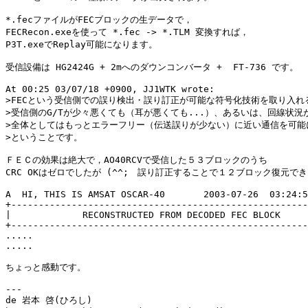
*.fecファイルがFECブロックの生データで，

FECRecon.exeを使って *.fec -> *.TLM 変換すれば，

P3T.exeでReplay可能になります。

受信設備は HG2424G + 2mへのダウンコンバータ +  FT-736 です。

At 00:25 03/07/18 +0900, JJ1WTK wrote:

>FECという受信側での誤り検出・誤り訂正が可能な符号化技術を取り入れる
>受信側のG/Tが少々悪くても（耳が悪くても...）、あるいは、回線状況が
>全体としてはもっとエラーフリー（伝送誤りが少ない）に近い通信を可能に
>ということです。

ＦＥＣの効果は絶大で，AO40RCVで受信した５３ブロックのうち

CRC OKはゼロでしたが (^^;　誤り訂正することで１２ブロック復元でき
A  HI, THIS IS AMSAT OSCAR-40       2003-07-26  03:24:5
+------------------------------------------------------
|             RECONSTRUCTED FROM DECODED FEC BLOCK     
+------------------------------------------------------
.....

.....

ちょっと感動です。

---
