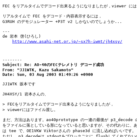
FEC をリアルタイムでデコード出来るようになりましたが，viewer には
リアルタイムで FEC をデコード・内容表示するには，

G3RUH のデモジュレーター +P3T v2 しかないのでしょうか...

---

de 岩本 啓(ひろし)

http://www.asahi-net.or.jp/~sx7h-iwmt/jh4xsy/
--------
Subject: Re: AO-40のFECテレメトリ デコード成功

From: "JJ1WTK, Kazu Sakamoto"

Date: Sun, 03 Aug 2003 01:49:26 +0900
JJ1WTK 坂本です

JH4XSY/1 岩本さんの、

> FECをリアルタイムでデコード出来るようになりましたが，

> viewerにはファイル渡し。

まだ、方法はあります。ao40prototype の一連の最後が p3_decode の 
をファイルに落としている形になっていると思いますが、その代わりに、あ
は tee で、OE1VKW Viktorさんの phase3d に流し込めばいいです。

ただし、p3_decodeは stdoutをブロックごとに flushしてくれてない