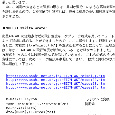
易いと思います。

  幸い、地球の大きさと大気層の厚さは、周期が数分、のような高速衛星の
を許しませんので、１秒間隔で計算すれば、充分に精度の高い相対速度を算
きますよね。

JE9PEL/1 Wakita wrote:
衛星AO-40 の近地点付近の飛行速度を、ケプラー方程式を用いてニュート
よって詳細に求めることができましたので、ここに報告します。観測した MA
もとに、方程式【t-e*sin(t)=MA】を逐次近似することによって、近地点
は、確かに AO-40 の飛行速度が増加していることが確かめられました。 
方程式を 次のように段階を踏んで近似していきます。 これらの式の持つ詳
意味については、次の URL の解説を参照して下さい。 数式に興味のない
読み飛ばして下さい。

http://www.asahi-net.or.jp/~EI7M-WKT/eisei21.htm
http://www.asahi-net.or.jp/~EI7M-WKT/eisei22.htm
http://www.asahi-net.or.jp/~EI7M-WKT/eisei23.htm
http://www.asahi-net.or.jp/~EI7M-WKT/eisei24.htm
  M=MA*2*3.14/256                        ラジアンに変換

  to=M＋e*sin(M)＋0.5*e^2*sin(2M)        初期値

  Mo=to-e*sin(to)

  dto=(M-Mo)/(1-e*cos(to))
