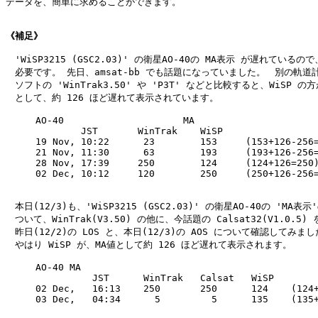
データを、簡単に求めることができます。

《補足》
　'WiSP3215 (GSC2.03)' の衛星AO-40の MA表示 が遅れているので
　必要です。 先日、amsat-bb でも話題になっていました。　別の軌道計
　ソフトの 'WinTrak3.50' や 'P3T' などと比較すると、WiSP の方が
　として、約 126 ほど遅れて表示されています。

　　  AO-40                     MA

　　          JST       WinTrak    WiSP

　　  19 Nov, 10:22      23        153     (153+126-256=
　　  21 Nov, 11:30      63        193     (193+126-256=
　　  28 Nov, 17:39     250        124     (124+126=250)
　　  02 Dec, 10:12     120        250     (250+126-256=
　本日(12/3)も、'WiSP3215 (GSC2.03)' の衛星AO-40の 'MA表示
　ついて、WinTrak(V3.50) の他に、今話題の Calsat32(V1.0.5) 
　昨日(12/2)の LOS と、本日(12/3)の AOS について確認してみました
　やはり WiSP が、MA値として約 126 ほど遅れて表示されます。

　　  AO-40 MA

　　            JST      WinTrak   Calsat   WiSP

　　  02 Dec,   16:13    250       250      124    (124+
　　  03 Dec,   04:34      5         5      135    (135+