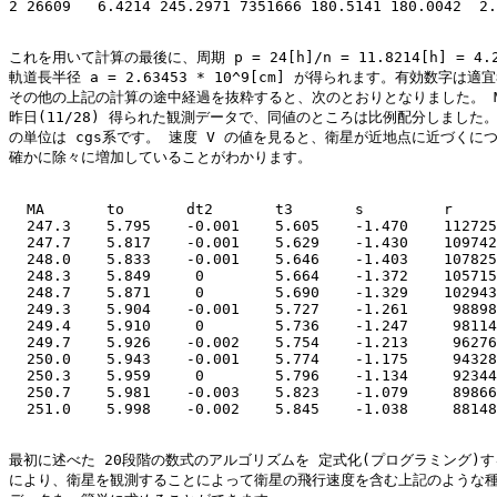
2 26609   6.4214 245.2971 7351666 180.5141 180.0042  2.
これを用いて計算の最後に、周期 p = 24[h]/n = 11.8214[h] = 4.255
軌道長半径 a = 2.63453 * 10^9[cm] が得られます。有効数字は適
その他の上記の計算の途中経過を抜粋すると、次のとおりとなりました。 MA
昨日(11/28) 得られた観測データで、同値のところは比例配分しました。 
の単位は cgs系です。 速度 V の値を見ると、衛星が近地点に近づくにつ
確かに除々に増加していることがわかります。

  MA       to       dt2       t3       s         r     
  247.3    5.795    -0.001    5.605    -1.470    112725
  247.7    5.817    -0.001    5.629    -1.430    109742
  248.0    5.833    -0.001    5.646    -1.403    107825
  248.3    5.849     0        5.664    -1.372    105715
  248.7    5.871     0        5.690    -1.329    102943
  249.3    5.904    -0.001    5.727    -1.261     98898
  249.4    5.910     0        5.736    -1.247     98114
  249.7    5.926    -0.002    5.754    -1.213     96276
  250.0    5.943    -0.001    5.774    -1.175     94328
  250.3    5.959     0        5.796    -1.134     92344
  250.7    5.981    -0.003    5.823    -1.079     89866
  251.0    5.998    -0.002    5.845    -1.038     88148
最初に述べた 20段階の数式のアルゴリズムを 定式化(プログラミング)す
により、衛星を観測することによって衛星の飛行速度を含む上記のような種