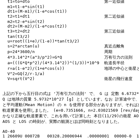
  t1=to+dto                              第一近似値

  m1=t1-e*sin(t1)

  dt1=(M-m1)/(1-e*cos(t1))

  t2=t1+dt1                              第二近似値

  m2=t2-e*sin(t2)

  dt2=(M-m2)/(1-e*cos(t2))

  t3=t2+dt2                              第三近似値

  tan(t3/2)

  u=root((1+e)/(1-e))*tan(t3/2)

  s=2*arctan(u)                          真近点離角

  p=24*3600/n                            周期

  4*3.14^2*(a^3/p^2)=G*Q                 万有引力の法則

  a=(((G*Q*p^2)/(4*3.14^2))^(1/3))*10^9  軌道長半径

  r=a(1-e^2)/(1+e*cos(s))                地球の中心と衛星
  V^2=GQ(2/r-1/a)

  V=sqrt(V^2)                            衛星の飛行速度

上記の下から五行目の式は '万有引力の法則' で、 G は 定数 6.6732*10
Q は地球の質量 5.9732*10^27 [g] としています。なお 計算途中で、
と平均運動(Mean Motion) の n を使用する部分がありますが、それは
軌道要素を使用しました。 (e=0.7351666, n=2.03021569 [rev/da
かなり正確な軌道要素で、これを用いて計算した 本日(11/29)の衛星 AO-4
AOS と LOS の時刻が、実際の観測とほぼ同時刻となりました。

AO-40

1 26609U 00072B   00328.20006944  .00000001  00000-0  1