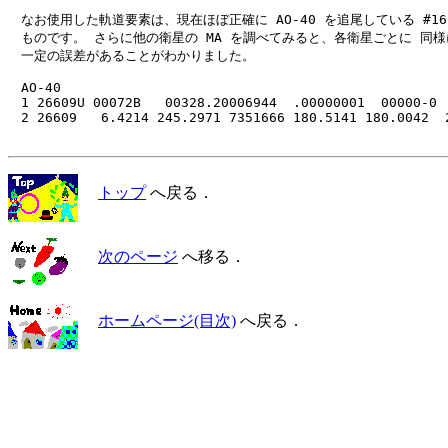
　なお使用した軌道要素は、現在ほぼ正確に AO-40 を追尾している #16 
　ものです。 さらに他の衛星の MA を調べてみると、各衛星ごとに 同様に
　一定の誤差があることがわかりました。

　AO-40

　1 26609U 00072B   00328.20006944  .00000001  00000-0  
　2 26609   6.4214 245.2971 7351666 180.5141 180.0042  2
トップ
へ戻る．
次のページ
へ移る．
ホームページ(目次)
へ戻る．