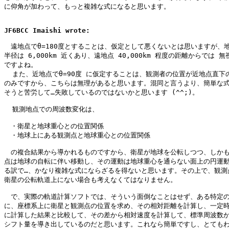
に仰角が加わって、もっと複雑な式になると思います。

JF6BCC Imaishi wrote:
　遠地点でθ=180度とすることは、仮定として悪くないとは思いますが、地
半径は 6,000km 近くあり、遠地点 40,000km 程度の距離からでは 無
ですよね。

  また、近地点でθ=90度 に仮定することは、観測者の位置が近地点直下の
のみですから、こちらは無理があると思います。混同と言うより、簡単な式
そうと苦労して…失敗しているのではないかと思います (^^;)。

  観測地点での周波数変化は、

　・衛星と地球重心との位置関係

　・地球上にある観測点と地球重心との位置関係

　の複合結果から導かれるものですから、衛星が地球を公転しつつ、しかも
点は地球の自転に伴い移動し、その運動は地球重心を通らない面上の円運動
る訳で…、かなり複雑な式にならざるを得ないと思います。その上で、観測点
衛星の公転軌道上にない場合も考えなくてはなりません。

　で、実際の軌道計算ソフトでは、そういう面倒なことはせず、ある特定の
に、座標系上に衛星と観測点の位置を求め、その相対距離を計算し、一定時
に計算した結果と比較して、その差から相対速度を計算して、標準周波数か
シフト量を導き出しているのだと思います。これなら簡単ですし、とてもわ