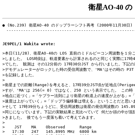
衛星AO-40
● (No.239) 衛星AO-40 のドップラーシフト再考 (2000年11月30日)

　------------------------------------------------------
JE9PEL/1 Wakita wrote:
>本日(11/28)、衛星AO-40の LOS 直前のミドルビーコン周波数を１分
>しました。 LOS時刻は、軌道要素から計算されるのと同じく実際に17時42
>でした。 観測は その12分前の 17時30分JST から行いました。下記の
>デモデュレーターがロックした時の受信周波数で、'MA'はその時の P3T 
>を記録しました。

>

>衛星までの距離(Range)を考えると、17時39分JST頃が近地点(Perige
>すが、'MA'は 256(= 0) ではなく、250 という表示でした。 この時
>地点に近づく」=「ケプラー法則により衛星の軌道上の速度が上がる」=「
>速度は上がっていく」=「ドップラ偏移量は増える」ということだと思いま
>そして 17時39分ちょうどに、受信周波数は衛星の発信周波数の 145.898
>同じになっています。下記の実験結果と見比べていて 何だか頭の中が混乱
>きました。 後でもう一度落ち着いて考えてみます。

>

>    JST    MA    Observed      Range

>   17:30   247   145.8995 MHz  6800 km
