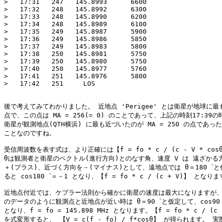
>   17:31   247   145.8993      6600

>   17:32   248   145.8992      6300

>   17:33   248   145.8990      6200

>   17:34   248   145.8989      6100

>   17:35   249   145.8987      5900

>   17:36   249   145.8986      5850

>   17:37   249   145.8983      5800

>   17:38   250   145.8981      5750

>   17:39   250   145.8980      5750

>   17:40   250   145.8977      5760

>   17:41   251   145.8976      5800

>   17:42   251     LOS

後で考えてみてわかりました。 近地点 'Perigee' とは衛星が地球に最
点で、この点は MA = 256(= 0) のことであって、上記の時刻17:39の
衛星が観測地点(QTH横浜) に最も近づいたのが MA = 250 の点であった
ことなのですね。

受信周波数を表す式は、より正確には【f = fo * c / (c - V * cos
θは観測者と衛星のベクトル(進行方向)とのなす角、速度 V は 遠ざかる方
＋(プラス)、近づく方向を－(マイナス)として、遠地点では θ＝180゜と
ると cos180゜＝－1 となり、【f = fo * c / (c + V)】 となりま
近地点付近では、ケプラー法則から確かに衛星の速度は最大になりますが、
のデータのように観測点と近地点が近い時は θ＝90゜と仮定して、cos90゜
となり、f = fo = 145.898 MHz となります。【f = fo * c / (c -
を式変形すると、 【V = c(f - fo) / f*cosθ】 が得られます。 実