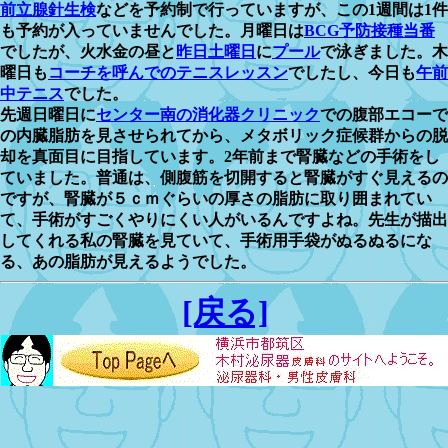
前立腺針生検
などを予約制で行っていますが、この1週間は1件
も予約が入っていませんでした。月曜日は
BCG予防接種当番
でしたが、火水金の昼と
昨日土曜日
に
プール
で泳ぎました。木
曜日も
コーチを呼んでのテニスレッスン
でしたし、今日も
午前
中テニス
でした。
先週日曜日に
センター南の消化器クリニック
での腹部エコーで
の内臓脂肪を見させられてから、メタボリック症候群からの脱
却を真面目に目指しています。2年前まで腎臓などの手術をし
ていました。普通は、側腹筋を切開すると腎臓がすぐ見えるの
ですが、腎臓が５ｃｍぐらいの厚さの脂肪に取り囲まれてい
て、手術がすごくやりにくい人がいるんですよね。先生が描出
してくれる私の腎臓を見ていて、手術用手袋がぬるぬるにな
る、あの脂肪が見えるようでした。
[戻る]