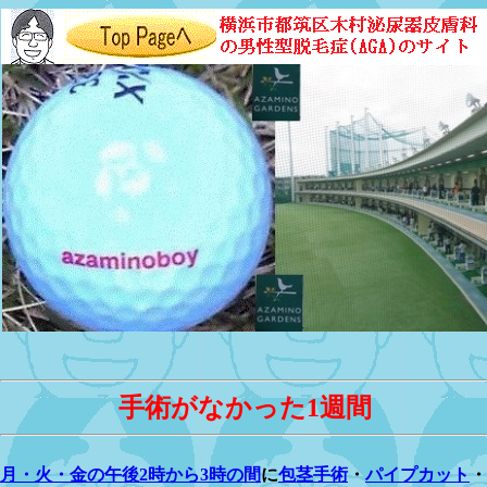
手術がなかった1週間
月・火・金の午後2時から3時の間
に
包茎手術
・
パイプカット
・