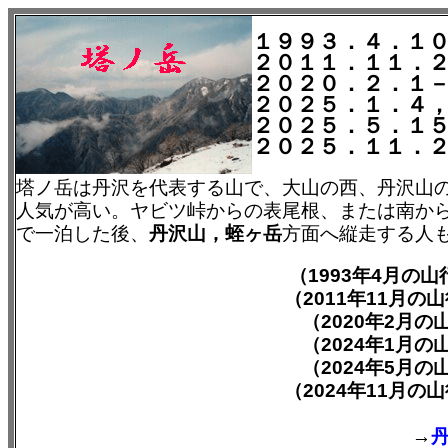
１９９３．４．１
２０１１．１１．
２０２０．２．１
２０２５．１．４
２０２５．５．１
２０２５．１１．
塔ノ岳は丹沢を代表する山で、大山の西、丹沢山
人気が高い。ヤビツ峠からの表尾根、または南か
で一泊した後、
丹沢山，蛭ヶ岳
方面へ縦走する人
（1993年4月の
（2011年11月
（2020年2月
（2024年1月
（2024年5月
（2024年11月
→