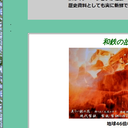
.
.
和鉄の