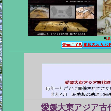
■
I
先頭に戻る
掲載内容 & 和
愛媛大東アジア古