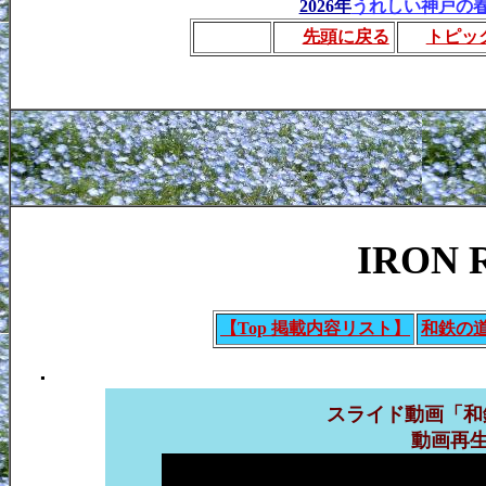
2026年
うれしい神戸の
_____
先頭に戻る
トピッ
IRON 
【Top 掲載内容リスト】
和鉄の
.
スライド動画「和鉄
動画再生中