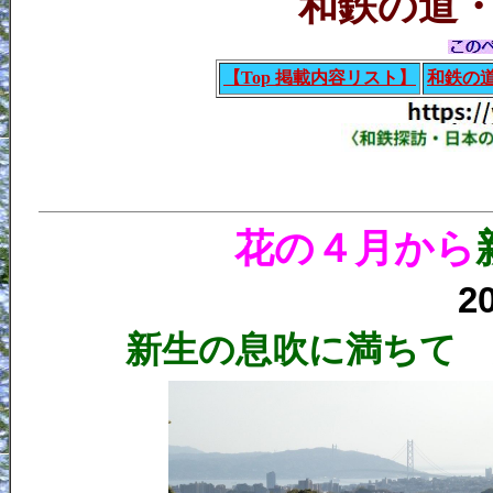
和鉄の道・ I
【Top 掲載内容リスト】
和鉄の
花の４月から
2
新生の息吹に満ちて 