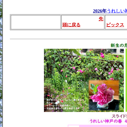
2026年
うれしい
先
_____
頭に戻る
ピックス