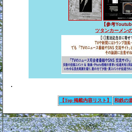
【参考Youtub
ツタンカーメンの
.
【Top 掲載内容リスト】
和鉄の
.