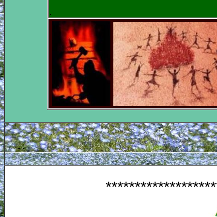
.
..
*******************