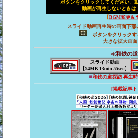
ボタンをクリックしてください。動
動画が再生しないとき
【
BGM変更&
スライド動画再生時の画面下部
ボタンをクリック
大きな拡大画面
≪
和鉄の道探
スライド動画
【54MB 13min 55sec
】
■
和鉄の道探訪 再生時
[掲載記事ト