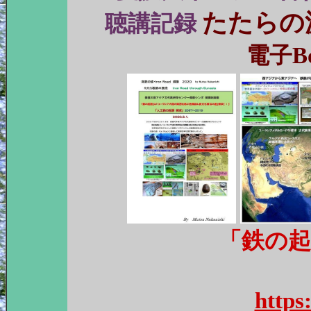
たたらの
聴講記録
電子Boo
「鉄の
金属器&鉄文化
https