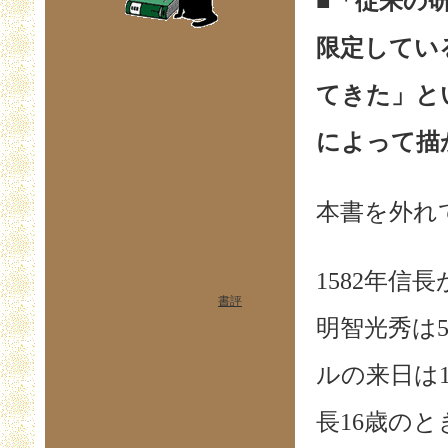
■「従来の
限定してい
てきた」と
によって描
本書を外れ
1582年信
書評
明智光秀は5
ルの来日は1
長16歳の