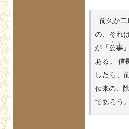
前久が二
の、それ
くじ
が「
公事
ある。 
したら、
伝来の、
であろう。 