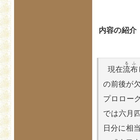
内容の紹介
るふ
現在
流布
の前後が
プロロー
では六月
日分に相