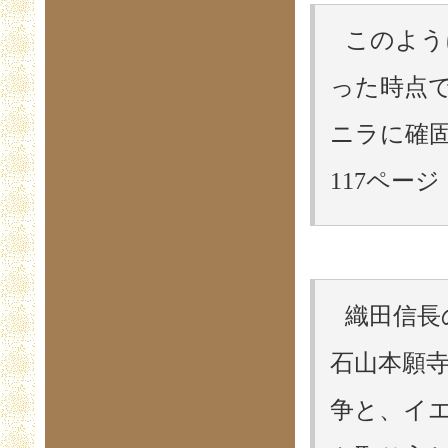
このよう
った時点
ニラに確固
117ページ
織田信長
石山本願
争と、イ