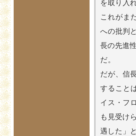
を取り入
これがま
への批判
長の先進
だ。
だが、信
すること
イス・フ
も見受け
遇した」