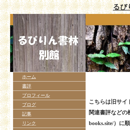
るび
ホーム
書評
プロフィール
こちらは旧サイ
ブログ
関連書評などの
記事
books.site
リンク