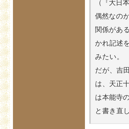
（『大日
偶然なの
関係があ
かれ記述
みたい。
だが、吉
は、天正
は本能寺
と書き直し