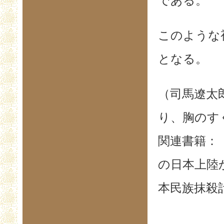
である。
このような
となる。
（司馬遼太
り、胸のす
関連書籍：
の日本上陸
本民族抹殺