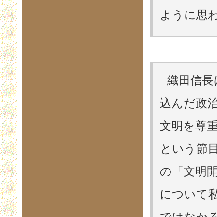
ように思われ
織田信長
込んだ政
文明を尊
という節
の「文明
について
ではなか