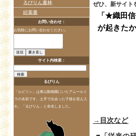
るびりん書林
ぜひ、新サイト
絵葉書
「★織田信
お問い合わせ：
が起きたか～
お気軽にお問い合わせください。
サイト内検索：
るびりん
「ルビリン」は東山動物園にいたアムールト
ラの名前です。土手で出会った子猫を迎え入
れ、「るびりん」と命名しました。
→目次など