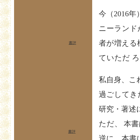
今（2016
ニーランド
者が増える
書評
ていただ 
私自身、こ
過ごしてき
研究・著述
ただ、 本
書評
逆に、本書