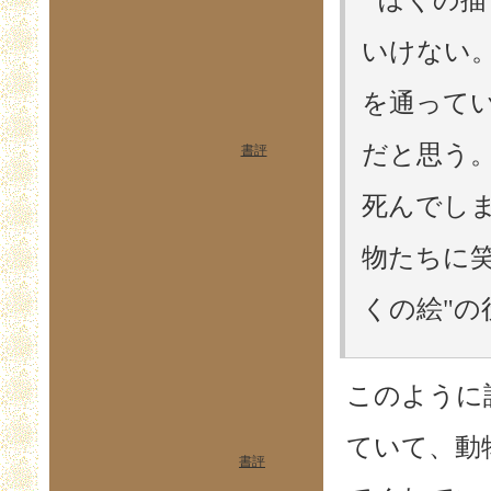
いけない
を通って
だと思う
書評
死んでし
物たちに
くの絵"の
このように
ていて、動
書評