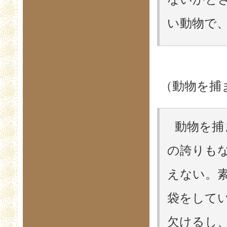
い動物で、
（動物を捕
動物を捕
の誇りも
えない。
袋をして
欠けるし