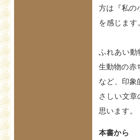
方は『私の
を感じます
ふれあい動
生動物の赤
など、印象
さしい文章
思います。
本書から