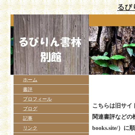
るび
ホーム
書評
プロフィール
こちらは旧サイ
ブログ
関連書評などの
記事
books.site
リンク