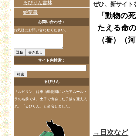
るびりん書林
ぜひ、新サイト
絵葉書
「動物の死
お問い合わせ：
たえる命の
お気軽にお問い合わせください。
（著）（河出
サイト内検索：
るびりん
「ルビリン」は東山動物園にいたアムールト
ラの名前です。土手で出会った子猫を迎え入
れ、「るびりん」と命名しました。
→目次など