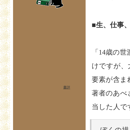
■生、仕事
「14歳の
けですが、
要素が含ま
書評
著者のあべ
当した人で
ぼくの描