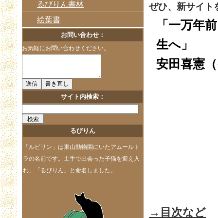
るびりん書林
ぜひ、新サイト
絵葉書
「一万年前
お問い合わせ：
生へ」
お気軽にお問い合わせください。
安田喜憲（
サイト内検索：
るびりん
「ルビリン」は東山動物園にいたアムールト
ラの名前です。土手で出会った子猫を迎え入
れ、「るびりん」と命名しました。
→目次など