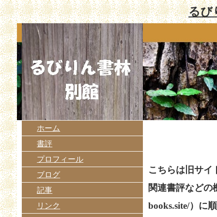
るび
ホーム
書評
プロフィール
こちらは旧サイ
ブログ
関連書評などの
記事
books.site
リンク