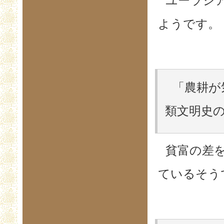
ユーラシ
ようです。
「農耕が
類文明史の
貧富の差
ているそう