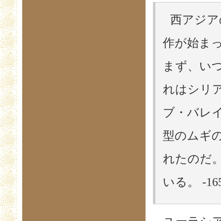
西アジア
作が始ま
まず、い
れはシリ
ブ・バレ
型のムギ
れたのだ
いる。 -16