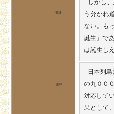
しかし、
書評
う分かれ
ない。も
誕生」で
は誕生しえ
日本列島
の九００
書評
対応して
果として