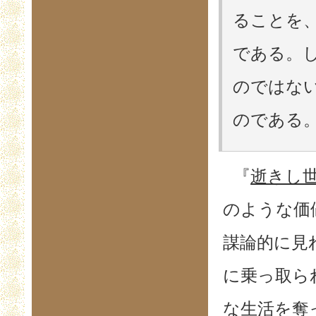
ることを、
である。
のではな
のである。 
『
逝きし
のような価
謀論的に見
に乗っ取ら
な生活を奪