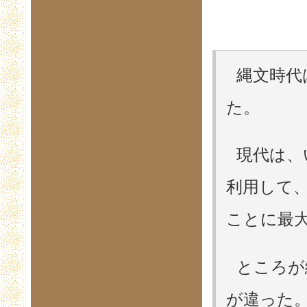
縄文時代
た。
現代は、
利用して
ことに最
ところが
が違った