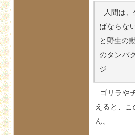
人間は、
ばならな
と野生の
のタンパク
ジ
ゴリラや
えると、こ
ん。