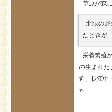
草原が森
北限の野
たときが、
栄養繁殖
の生まれた
近、長江中
た。