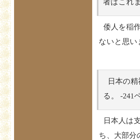
者はこれま
倭人を稲
ないと思い
日本の精
る。 -24
日本人は
ち、大部分