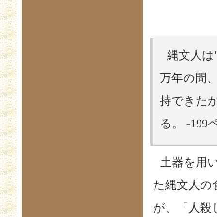
縄文人は
万年の間
持できた
る。 -19
土器を用
た縄文人の
が、「人殺