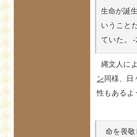
生命が誕
いうこと
ていた。 -
縄文人に
ン
同様、日
性もあるよ
命を畏敬