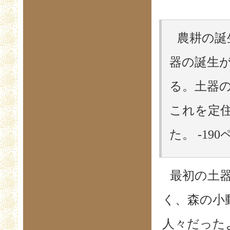
農耕の誕
器の誕生
る。土器
これを定
た。 -19
最初の土
く、森の小
人々だった