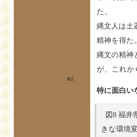
た。
縄文人は土
精神を得た
縄文の精神
が、これか
書評
特に面白い
図8 福
きな環境