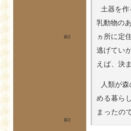
土器を作
乳動物の
ヵ所に定
書評
逃げてい
えば、決
人類が森
める暮ら
まったので
書評