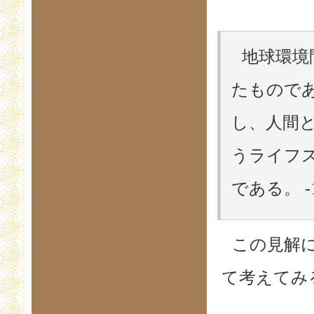
地球環境
たもので
し、人間
うライフ
である。 -
この見解
て考えてみ