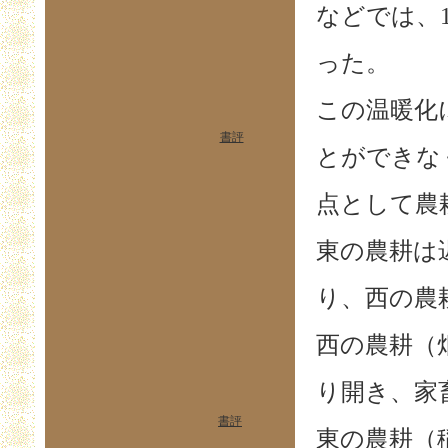
などでは、
った。
この温暖化
書評
とができな
点として農
東の農耕は
り、西の農
西の農耕（
り開き、家
書評
東の農耕（