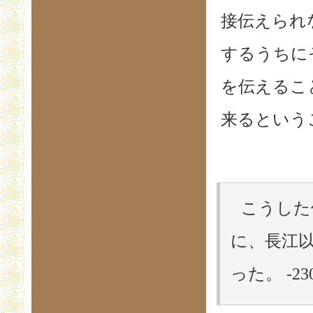
接伝えられ
するうちに
を伝えるこ
来るという
こうした
に、長江
った。 -2