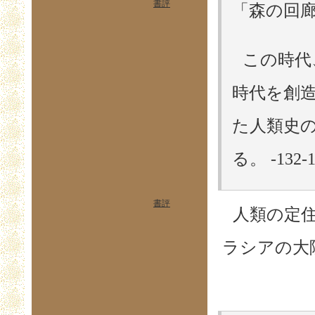
書評
「森の回
この時代
時代を創
た人類史
る。 -132
書評
人類の定
ラシアの大