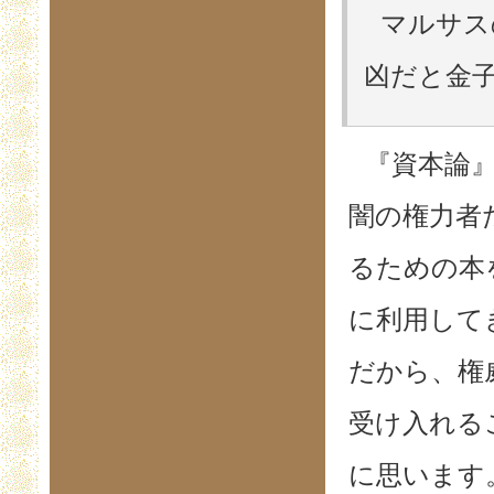
マルサス
凶だと金子
『資本論
闇の権力者
るための本
に利用して
だから、権
受け入れる
に思います