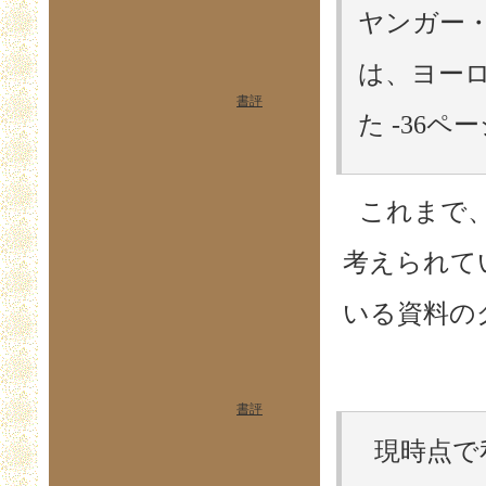
ヤンガー
は、ヨー
書評
た -36ペ
これまで
考えられて
いる資料の
書評
現時点で