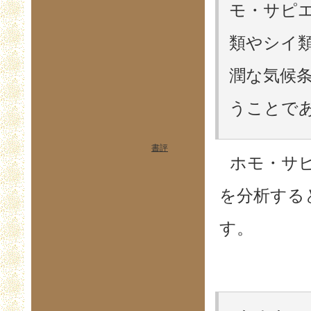
モ・サピ
類やシイ
潤な気候
うことであ
書評
ホモ・サ
を分析する
す。