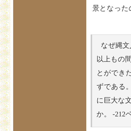
景となった
なぜ縄文
以上もの
とができ
ずである
に巨大な
か。 -21