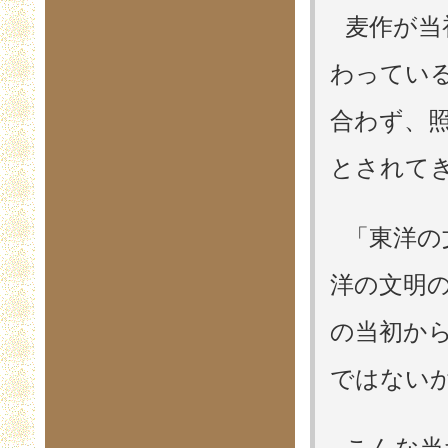
麦作が当
わってい
合わず、
とされて
「東洋の
洋の文明
の当初か
ではない