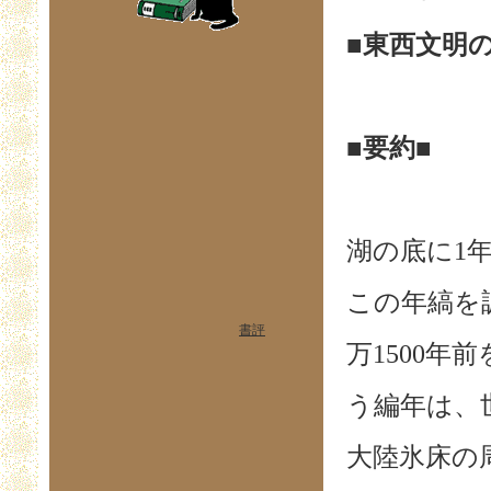
■東西文明
■要約■
湖の底に1
この年縞を
書評
万1500
う編年は、
大陸氷床の