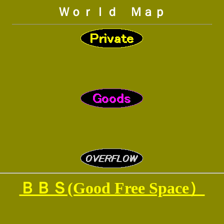
Ｗｏｒｌｄ Ｍａｐ
ＢＢＳ(Good Free Space）