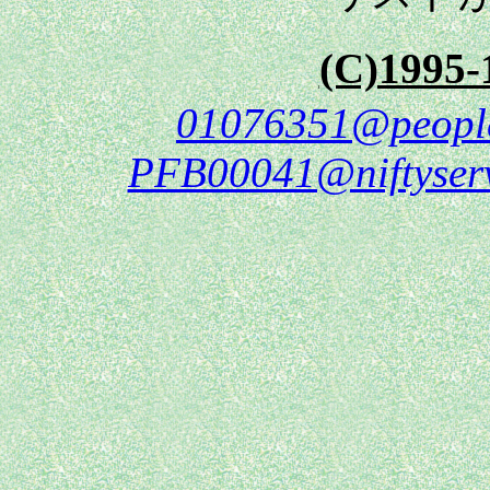
(C)1995
01076351@people
PFB00041@niftyserv