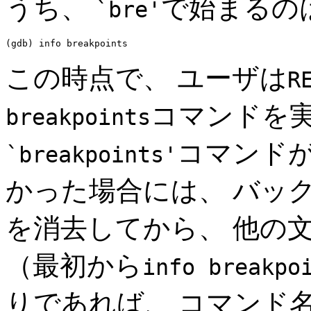
うち、
で始まるの
`bre'
この時点で、 ユーザは
R
コマンドを実
breakpoints
コマンド
`breakpoints'
かった場合には、 バッ
を消去してから、 他の
（最初から
info breakpo
りであれば、 コマンド