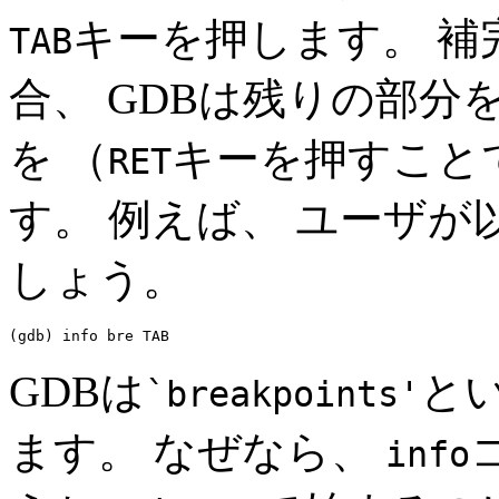
キーを押します。 補
TAB
合、 GDBは残りの部分
を （
キーを押すこと
RET
す。 例えば、 ユーザ
しょう。
(gdb) info bre 
TAB
GDBは
と
`breakpoints'
ます。 なぜなら、
info