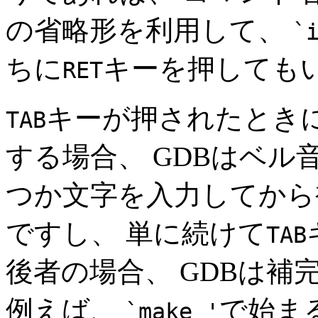
の省略形を利用して、
`
ちに
キーを押しても
RET
キーが押されたときに
TAB
する場合、 GDBはベル
つか文字を入力してから
ですし、 単に続けて
TAB
後者の場合、 GDBは
例えば、
で始ま
`make_'