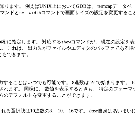
ます。 例えばUNIX上においてGDBは、 termcapデータベ
マンドと
コマンドで画面サイズの設定を変更するこ
set width
pl
桁に指定します。 対応する
コマンドが、 現在の設定を表
show
。 これは、 出力先がファイルやエディタのバッファである場
ともできます。
入力することはいつでも可能です。 8進数は
で始まります。 1
`0'
されます。 同様に、 数値を表示するときも、 特定のフォーマ
両方のデフォルトを変更することができます。
選択肢は10進数の8、 10、 16です。
base
自身はあいまいに