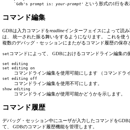
という形式の1行を表
`Gdb's prompt is:
your-prompt
'
コマンド編集
GDBは入力コマンドを
readline
インターフェイスによって読み
は、 統一された振る舞いをするようになります。 これを使うこ
複数のデバッグ・セッションにまたがるコマンド履歴の保存
コマンドによって、 GDBにおけるコマンドライン編集
set
set editing
set editing on
コマンドライン編集を使用可能にします （コマンドラ
set editing off
コマンドライン編集を使用不可にします。
show editing
コマンドライン編集が使用可能かどうかを示します。
コマンド履歴
デバッグ・セッション中にユーザが入力したコマンドをGDB
て、 GDBのコマンド履歴機能を管理します。