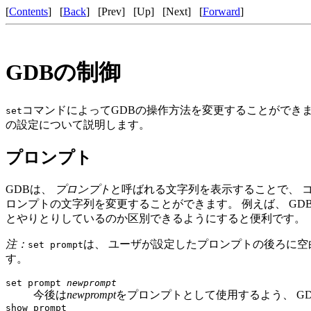
[
Contents
] [
Back
] [
Prev
] [
Up
] [
Next
] [
Forward
]
GDBの制御
コマンドによってGDBの操作方法を変更することができ
set
の設定について説明します。
プロンプト
GDBは、
プロンプト
と呼ばれる文字列を表示することで、 
ロンプトの文字列を変更することができます。 例えば、 GD
とやりとりしているのか区別できるようにすると便利です。
注：
は、 ユーザが設定したプロンプトの後ろに空
set prompt
す。
set prompt
newprompt
今後は
newprompt
をプロンプトとして使用するよう、 G
show prompt