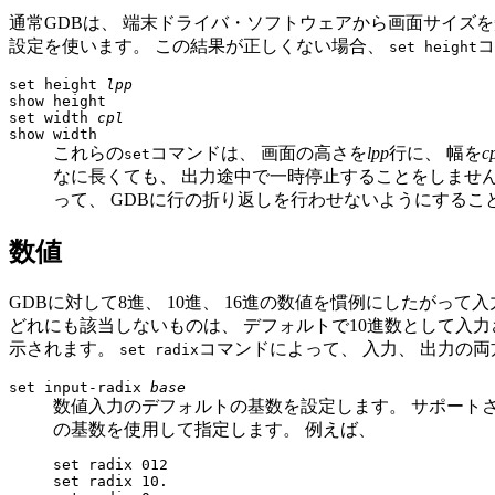
通常GDBは、 端末ドライバ・ソフトウェアから画面サイズを知り
設定を使います。 この結果が正しくない場合、
コ
set height
set height
lpp
show height
set width
cpl
show width
これらの
コマンドは、 画面の高さを
lpp
行に、 幅を
c
set
なに長くても、 出力途中で一時停止することをしません
って、 GDBに行の折り返しを行わせないようにするこ
数値
GDBに対して8進、 10進、 16進の数値を慣例にしたがって
どれにも該当しないものは、 デフォルトで10進数として入力
示されます。
コマンドによって、 入力、 出力の
set radix
set input-radix
base
数値入力のデフォルトの基数を設定します。 サポートされる
の基数を使用して指定します。 例えば、
set radix 012

set radix 10.
