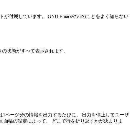
が付属しています。 GNU Emacsや
のことをよく知らない
vi
ータの状態がすべて表示されます。
Bは1ページ分の情報を出力するたびに、 出力を停止してユーザ
 画面幅の設定によって、 どこで行を折り返すかが決まりま