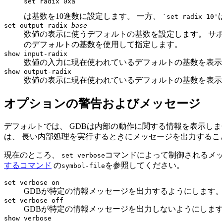
は基数を10進数に設定します。 一方、
`set radix 10'
set output-radix
base
数値の表示に使うデフォルトの基数を設定します。 サ
のデフォルトの基数を使用して指定します。
show input-radix
数値の入力に現在使われているデフォルトの基数を表示
show output-radix
数値の表示に現在使われているデフォルトの基数を表示
オプションの警告およびメッセージ
デフォルトでは、 GDBは内部の動作に関する情報を表示し
は、 長い内部処理を実行するときにメッセージを出力するこ
現在のところ、
コマンドによって制御されるメ
set verbose
するコマンド
の
を参照してください。
symbol-file
set verbose on
GDBが特定の情報メッセージを出力するようにします
set verbose off
GDBが特定の情報メッセージを出力しないようにしま
show verbose