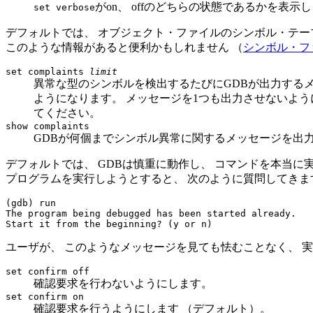
がon、 offのどちらの状態であるかを表示
set verbose
デフォルトでは、 オブジェクト・ファイルのシンボル・テー
このような情報があると便利かもしれません （
シンボル・フ
set complaints
limit
異常な型のシンボルを検出するたびにGDBが出力する
ようになります。 メッセージを1つも出力させないよ
てください。
show complaints
GDBが何個までシンボル異常に関するメッセージを出
デフォルトでは、 GDBは慎重に動作し、 コマンドを本当に
プログラムを実行しようとすると、 次のように質問してきま
(gdb) run

The program being debugged has been started already.

ユーザが、 このようなメッセージを見ても怯むことなく、 
set confirm off
確認要求を行わないようにします。
set confirm on
確認要求を行うようにします （デフォルト）。