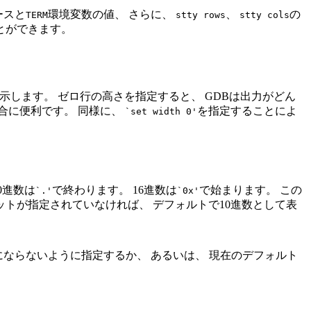
ースと
環境変数の値、 さらに、
、
の
TERM
stty rows
stty cols
とができます。
示します。 ゼロ行の高さを指定すると、 GDBは出力がどん
合に便利です。 同様に、
を指定することによ
`set width 0'
0進数は
で終わります。 16進数は
で始まります。 この
`.'
`0x'
ットが指定されていなければ、 デフォルトで10進数として表
ならないように指定するか、 あるいは、 現在のデフォルト