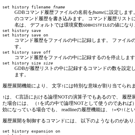
set history filename
fname
GDBコマンド履歴ファイルの名前を
fname
に設定します
のコマンド履歴を書き込みます。 コマンド履歴リストに
名は、 デフォルトでは環境変数
の値になり
GDBHISTFILE
set history save
set history save on
コマンド履歴をファイルの中に記録します。 ファイル
す。
set history save off
コマンド履歴をファイルの中に記録するのを停止します
set history size
size
GDBが履歴リストの中に記録するコマンドの数を設定し
ます。
履歴展開機能により、 文字
には特別な意味が割り当てられ
!
は、 C言語における論理NOTの演算子でもあるので、 履歴
!
た場合には、 （
を式の中で論理NOTとして使うのであれば
!
効になっている場合でも、 readlineの履歴機能は、
や
と
!=
!(
履歴展開を制御するコマンドには、 以下のようなものがあり
set history expansion on