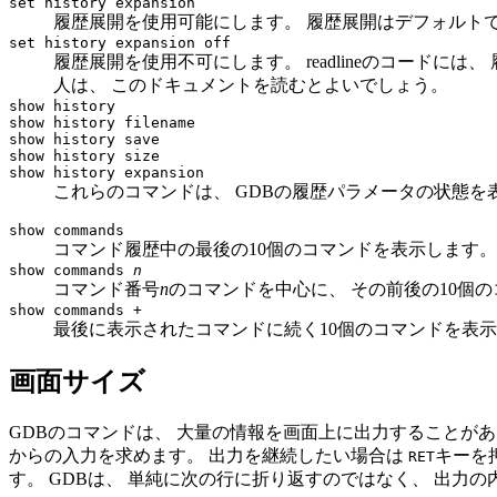
set history expansion
履歴展開を使用可能にします。 履歴展開はデフォルト
set history expansion off
履歴展開を使用不可にします。 readlineのコードには
人は、 このドキュメントを読むとよいでしょう。
show history
show history filename
show history save
show history size
show history expansion
これらのコマンドは、 GDBの履歴パラメータの状態を
show commands
コマンド履歴中の最後の10個のコマンドを表示します。
show commands
n
コマンド番号
n
のコマンドを中心に、 その前後の10個
show commands +
最後に表示されたコマンドに続く10個のコマンドを表
画面サイズ
GDBのコマンドは、 大量の情報を画面上に出力することがあ
からの入力を求めます。 出力を継続したい場合は
キーを
RET
す。 GDBは、 単純に次の行に折り返すのではなく、 出力