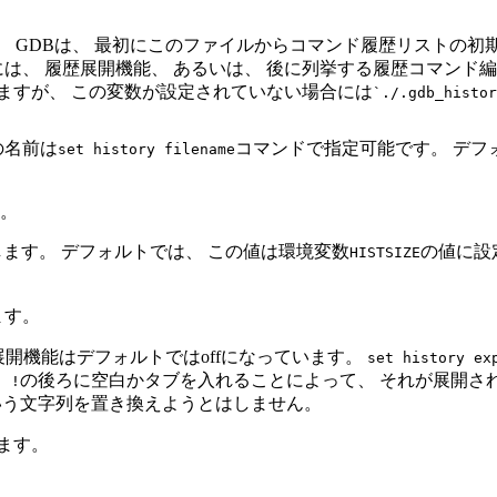
。 GDBは、 最初にこのファイルからコマンド履歴リストの初
は、 履歴展開機能、 あるいは、 後に列挙する履歴コマンド
ますが、 この変数が設定されていない場合には
`./.gdb_histor
の名前は
コマンドで指定可能です。 デフ
set history filename
。
ます。 デフォルトでは、 この値は環境変数
の値に設
HISTSIZE
ます。
展開機能はデフォルトではoffになっています。
set history ex
）
の後ろに空白かタブを入れることによって、 それが展開さ
!
いう文字列を置き換えようとはしません。
ます。