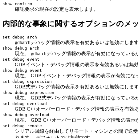
show confirm
確認要求の現在の設定を表示します。
内部的な事象に関するオプションのメ
set debug arch
gdbarchデバッグ情報の表示を有効あるいは無効にし
show debug arch
現在、 gdbarchデバッグ情報の表示が有効になって
set debug event
GDBイベント・デバッグ情報の表示を有効あるいは無
show debug event
現在、 GDBイベント・デバッグ情報の表示が有効に
set debug expression
GDB式デバッグ情報の表示を有効あるいは無効にします
show debug expression
現在、 GDB式デバッグ情報の表示が有効になってい
set debug overload
GDB C++オーバーロード・デバッグ情報の表示を有
show debug overload
現在、 GDB C++オーバーロード・デバッグ情報の
set debug remote
シリアル回線を経由してリモート・マシンとの間で送受
れます。 デフォルトでは無効です。