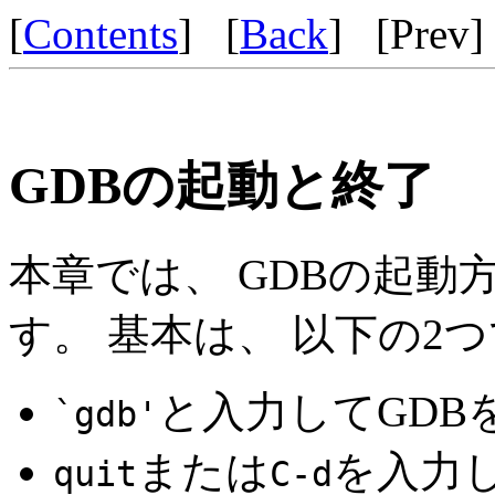
[
Contents
] [
Back
] [
Prev
]
GDBの起動と終了
本章では、 GDBの起動
す。 基本は、 以下の2
と入力してGDB
`gdb'
または
を入力
quit
C-d