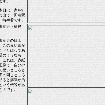
ます。
日は、家を9
に出て、田端駅
10時半着です。
東覚寺（福禄
）
覚寺の目印
、この赤い紙が
たぺたはってあ
塔のようなも
。これは、赤紙
王像で、自分の
の悪いところと
王の同じところ
貼ると病気が治
という伝説があ
ものです。