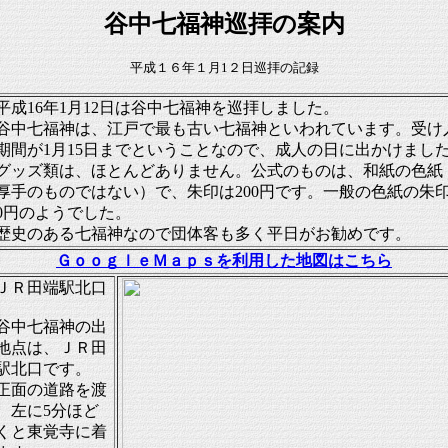
谷中七福神巡拝の案内
平成１６年１月1２日巡拝の記録
成16年1月12日は谷中七福神を巡拝しました。
中七福神は、江戸で最も古い七福神といわれています。受け
期間が1月15日までということなので、成人の日に出かけまし
ッズ類は、ほとんどありません。公式のものは、和紙の色紙
厚手のものではない）で、朱印は200円です。一般の色紙の朱
00円のようでした。
史のある七福神なので団体客も多く平日がお勧めです。
ＧｏｏｇｌｅＭａｐｓを利用した地図はこちら
ＪＲ田端駅北口
中七福神の出
地点は、ＪＲ田
駅北口です。
面の道路を渡
、左に5分ほど
くと東覚寺に着