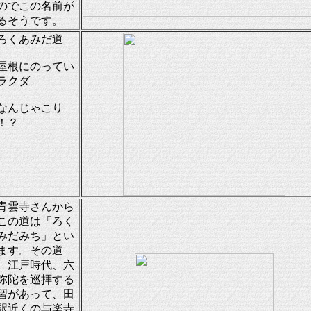
のでこの名前が
るそうです。
ろくあみだ道
根にのってい
ラクダ
んじゃこり
！？
青雲寺さんから
この道は「ろく
みだみち」とい
ます。その道
。江戸時代、六
弥陀を巡拝する
習があって、田
駅近くの与楽寺