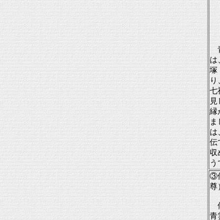
青
は
塚
り
七
見
縁
ま
は
伝
収
う
③
尊
修
青