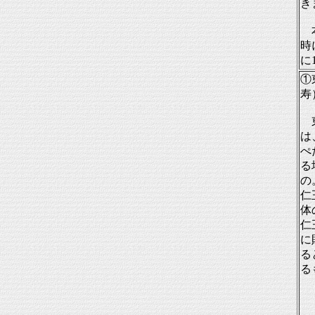
き
本
時
に
①
寿
東
は
ぺ
る
の
仁
体
仁
に
る
る