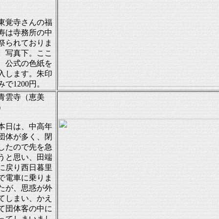
覚寺さんの福
寿は寺務所の中
祭られておりま
。写真下。ここ
、公式の色紙を
入します。朱印
みで1200円。
青雲寺（恵美
）
日は、中高年
団体が多く、閉
したので先を急
うと思い、田端
に戻り西日暮里
で電車に乗りま
たが、思惑が外
てしまい、かえ
て団体客の中に
ってしまいまし