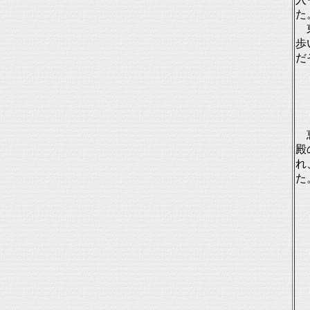
た
東
歩
だ
恵
殿
れ
た