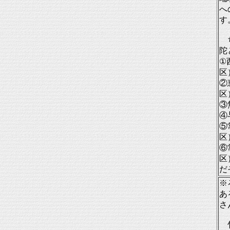
へ
す
ち
陀
①
区
②
区
③
④
⑤
区
⑥
区
だ
※
あ
さ
竹