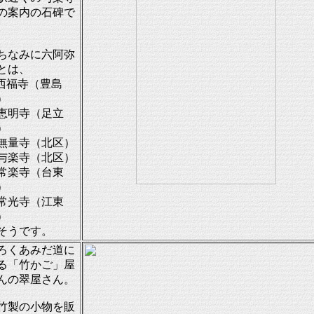
の案内の石碑で
。
なみに六阿弥
とは、
西福寺（豊島
）
恵明寺（足立
）
無量寺（北区）
与楽寺（北区）
常楽寺（台東
）
常光寺（江東
）
そうです。
ろくあみだ道に
る「竹かご」屋
んの翠屋さん。
製の小物を販