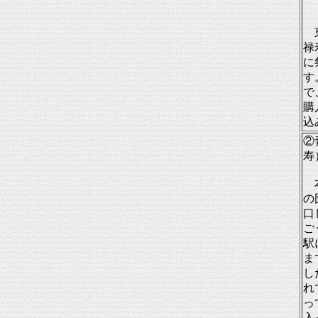
東
禄
に
す
で
購
込
②
寿
本
の
口
ご
駅
ま
し
れ
っ
入