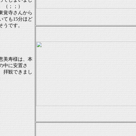
。（；；）
覚寺さんから
いても15分ほど
そうです。
美寿様は、本
の中に安置さ
、拝観できまし
。