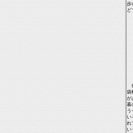
歩
ど
修
袋
が
暮
う
い
れ
い