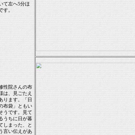
いて左へ5分ほ
です。
性院さんの布
様は、見ごたえ
あります。「日
の布袋」ともい
そうです。見て
るうちに日が暮
てしまった、と
う言い伝えがあ