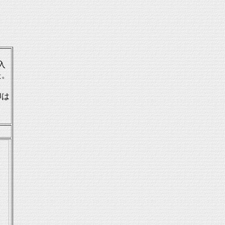
入
た。
印は