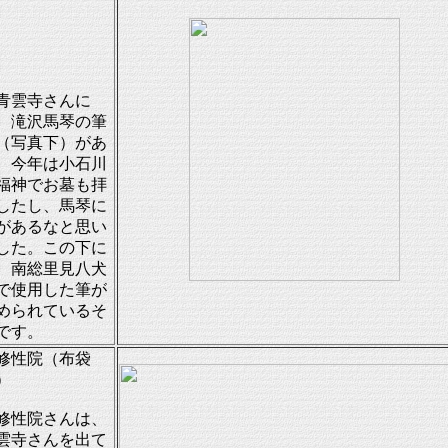
雲寺さんに
、滝沢馬琴の筆
（写真下）があ
、今年は小石川
福神でお墓も拝
したし、馬琴に
があるなと思い
した。この下に
、南総里見八犬
で使用した筆が
められているそ
です。
修性院（布袋
）
性院さんは、
雲寺さんを出て