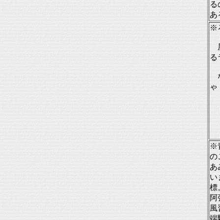
る
あ
※
屋
る
な
ゃ
※
の
あ
い
標
阿
風
端