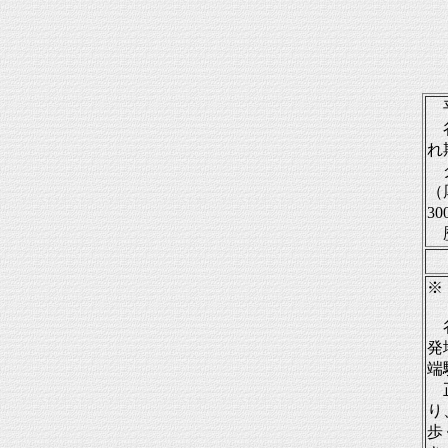
平
谷
れ
グ
（
3
歴
※
谷
発
端
正
り
歩