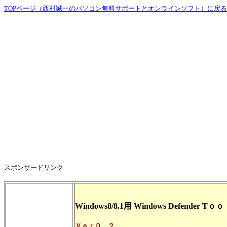
TOPページ（西村誠一のパソコン無料サポートとオンラインソフト）に戻る
スポンサードリンク
Windows8/8.1用 Windows Defender Tｏ
Ｖｅｒ０．２