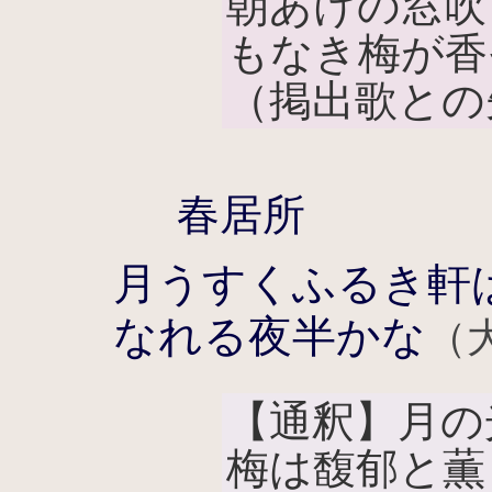
朝あけの窓吹
もなき梅が香
（掲出歌との
春居所
月うすくふるき軒
なれる夜半かな
（
【通釈】月の
梅は馥郁と薫