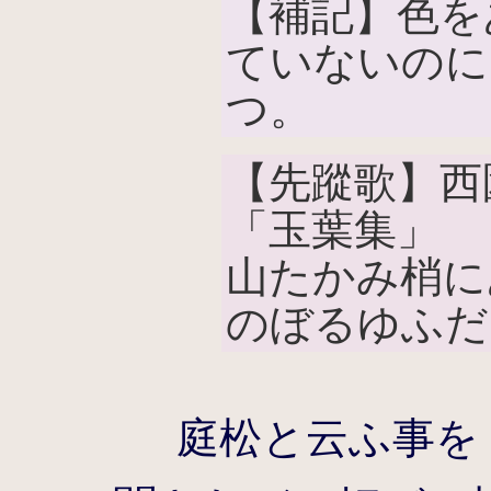
【補記】色を
ていないのに
つ。
【先蹤歌】西
「玉葉集」
山たかみ梢に
のぼるゆふだ
庭松と云ふ事を