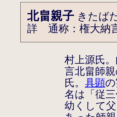
北畠親子
きたば
詳 通称：権大納
村上源氏。
言北畠師親
氏。
具顕
の
名は「従三
幼くして父