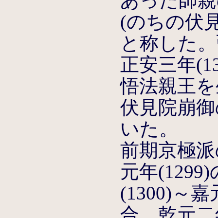
あった師親
(のちの伏
と称した。弘
正安三年(1
悟法親王を生
伏見院崩御
いた。
前期京極派
元年(129
(1300)～
合、乾元二年