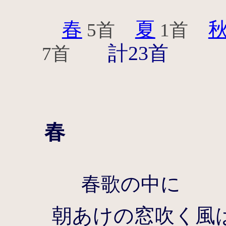
春
夏
5首
1首
計23首
7首
春
春歌の中に
朝あけの窓吹く風