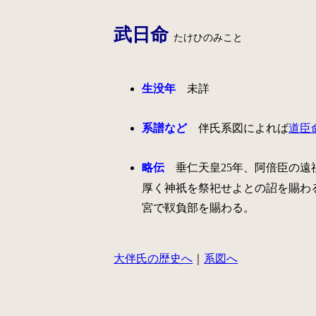
武日命
たけひのみこと
生没年
未詳
系譜など
伴氏系図によれば
道臣
略伝
垂仁天皇25年、阿倍臣の遠
厚く神祇を祭祀せよとの詔を賜わ
宮で靫負部を賜わる。
大伴氏の歴史へ
｜
系図へ