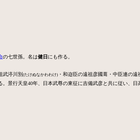
命
の七世孫。名は
健日
にも作る。
祖武渟川別
・和迩臣の遠祖彦國葺・中臣連の遠
(たけぬなかわわけ)
る。景行天皇40年、日本武尊の東征に吉備武彦と共に従い、日