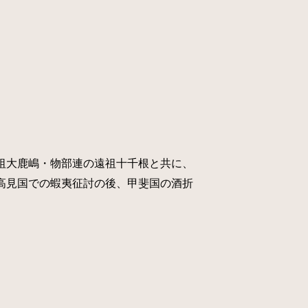
祖大鹿嶋・物部連の遠祖十千根と共に、
高見国での蝦夷征討の後、甲斐国の酒折