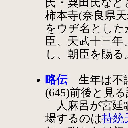
氏・粟田氏など
柿本寺(奈良県
をウヂ名とした
臣、天武十三年
し、朝臣を賜る
略伝
生年は不詳
(645)前後と見
人麻呂が宮廷
場するのは
持統