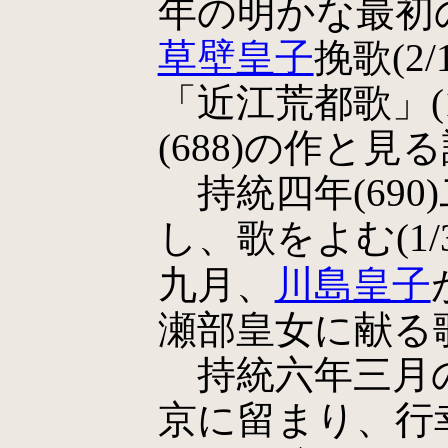
年の明かな最初の
草壁皇子
挽歌(2/
「近江荒都歌」(1
(688)の作と見
持統四年(690
し、歌をよむ(1/36
九月、
川島皇子
瀬部皇女に献る歌(2
持統六年三月
京に留まり、行