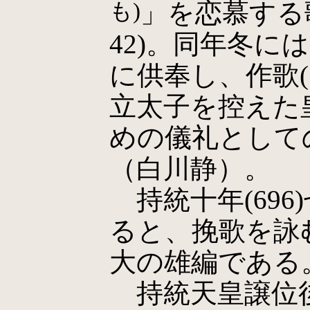
も)
」を恋慕する歌
42)。同年冬に
に供奉し、作歌(1
立太子を控えた
めの儀礼として
（白川静）。
持統十年(696
ると、挽歌を詠む(
大の雄編である
持統天皇譲位後の