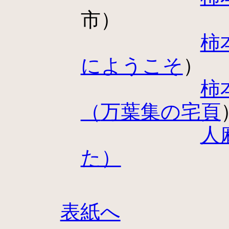
市）
柿
にようこそ
）
柿
（
万葉集の宅頁
人
た）
表紙へ