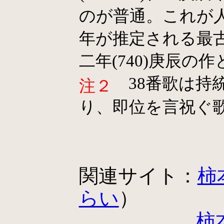
のが普通。これが
年が推定される最
二年(740)庚辰の
38番歌は持
注２
り、即位を言祝ぐ
関連サイト：
柿
らい
）
柿