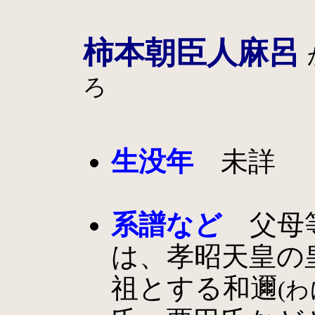
柿本朝臣人麻呂
ろ
生没年
未詳
系譜など
父母等
は、孝昭天皇の
祖とする和邇
(わ