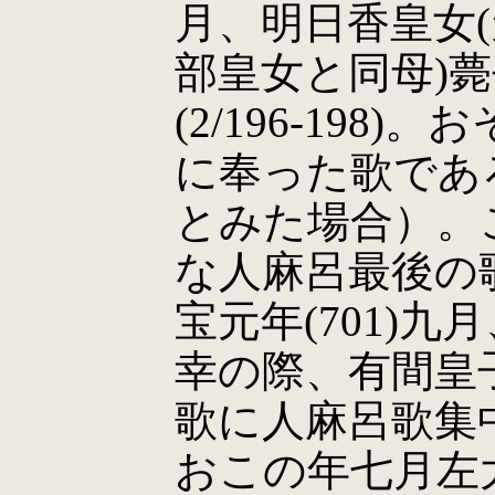
月、明日香皇女
部皇女と同母)
(2/196-198
に奉った歌であろ
とみた場合）。
な人麻呂最後の
宝元年(701)
幸の際、有間皇
歌に人麻呂歌集中歌
おこの年七月左