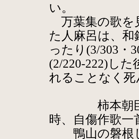
い。
万葉集の歌を
た人麻呂は、和
ったり(3/303
(2/220-22
れることなく死んで
柿本朝臣人
時、自傷作歌一
鴨山の磐根