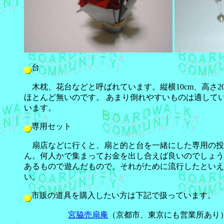
台
木枕、花台などと呼ばれています。縦横10cm、高さ
ほとんど無いのです。 あまり倒れやすいものは適して
います。
専用セット
扇店などに行くと、扇と的と台を一緒にした専用の投
ん。何人かで集まってお金を出し合えば良いのでしょう
あるもので遊んだもので、それがために流行したといえ
い。
市販の道具を購入したい方は下記で扱っています。
宮脇売扇庵
（京都市、東京にも営業所あり