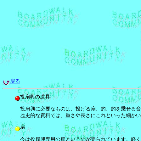
戻る
投扇興の道具
投扇興に必要なものは、投げる扇、的、的を乗せる台の
歴史的な資料では、重さや長さにこれといった細かい
扇
今は投扇興専用の扇というのが売られています。軽く