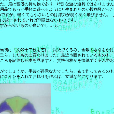
た。扇は普段の持ち物であり、特殊な遊び道具ではありません
用品でもっと手軽に遊べるようにと生まれたのが投扇興だった
のですが、軽くても小さいものは浮力が弱く良く飛びません。 
内で統一されていれば問題はないものです。
すから安いものが良いでしょう。
当初は「文銭十二枚を芯に、銀紙でくるみ、金銀の水引をかけ
垂ら」したものに変わりました。最近市販されているものも、
ころを記述した本を見ますと、貨幣何枚かを懐紙でくるんでお
かがでしょうか。手芸が得意な方でしたら、布で作ってみるの
にコインを入れてお捻りを作れば、立派な的になります。