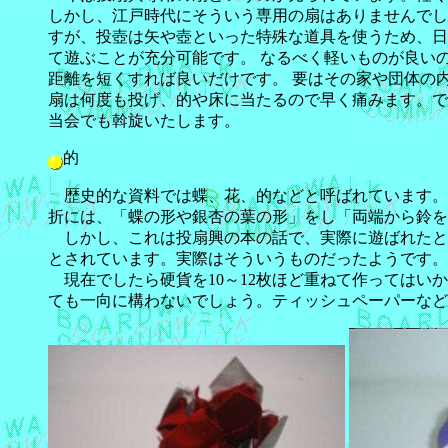
しかし、江戸時代にそういう専用の扇はありませんでし
すが、投壺は矢や壺といった特殊な道具を使うため、日
て遊ぶことが充分可能です。 なるべく軽いものが良い
距離を短くすれば良いだけです。 要はその家や団体の
扇は何度も投げ、的や床に当たるので早く痛みます。で
当会でも斡旋いたします。
的
歴史的な資料では蝶、花、的などと呼ばれています。
折には、「蝶の形や銀杏の葉の形」をし「両端から鈴を
しかし、これは投扇興の本の話で、実際に遊ばれたと
とされています。実際はそういうものだったようです。
現在でしたら硬貨を10～12枚ほど重ねて作ってはい
ても一向に構わないでしょう。ティッシュペーパーなど